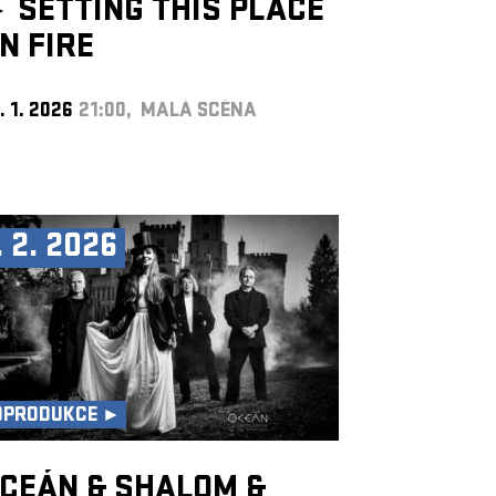
►
SETTING THIS PLACE
N FIRE
. 1. 2026
21:00, MALÁ SCÉNA
. 2. 2026
OPRODUKCE ►
CEÁN & SHALOM &