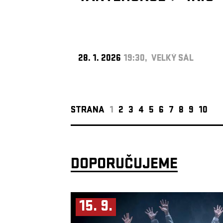
28. 1. 2026
19:30, VELKÝ SÁL
STRANA
1
2
3
4
5
6
7
8
9
10
DOPORUČUJEME
15. 9.