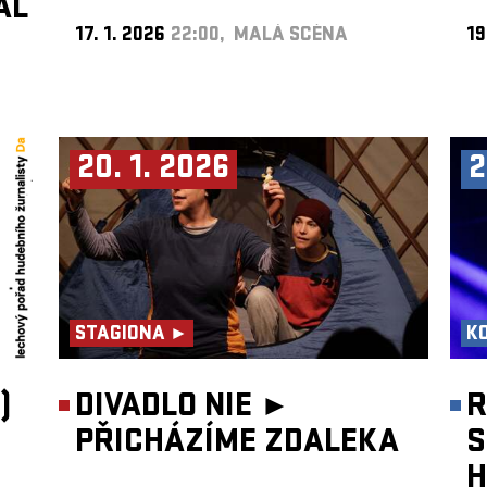
AL
17. 1. 2026
22:00, MALÁ SCÉNA
19
20. 1. 2026
2
STAGIONA ►
K
)
DIVADLO NIE ►
R
PŘICHÁZÍME ZDALEKA
S