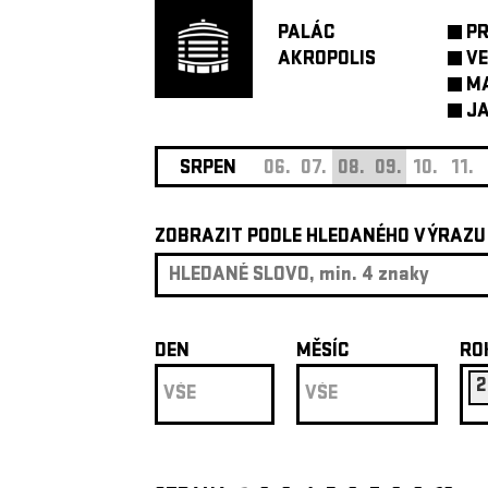
PALÁC
P
AKROPOLIS
VE
M
JA
SRPEN
06.
07.
08.
09.
10.
11.
ZOBRAZIT PODLE HLEDANÉHO VÝRAZU
DEN
MĚSÍC
RO
2