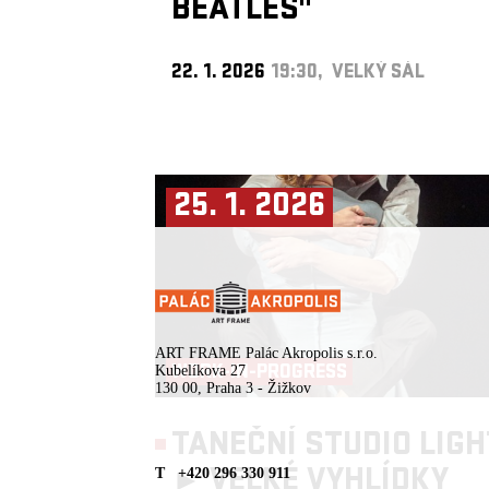
BEATLES"
22. 1. 2026
19:30, VELKÝ SÁL
25. 1. 2026
ART FRAME Palác Akropolis s.r.o.
WORK-IN-PROGRESS
Kubelíkova 27
130 00, Praha 3 - Žižkov
TANEČNÍ STUDIO LIGH
►
VELKÉ VYHLÍDKY
T +420 296 330 911