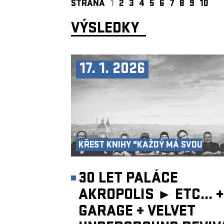
STRANA
1
2
3
4
5
6
7
8
9
10
VÝSLEDKY
17. 1. 2026
KŘEST KNIHY "KAŽDÝ MÁ SVOU
AKROPOLI"
30 LET PALÁCE
AKROPOLIS ►
ETC...
+
GARAGE
+
VELVET