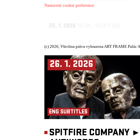
Nastavení cookie preference
25. 1. 2026
18:00, VELKÝ SÁL
(c) 2026, Všechna práva vyhrazena ART FRAME Palác A
26. 1. 2026
ENG SUBTITLES
SPITFIRE COMPANY 