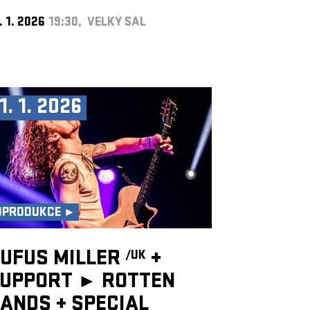
. 1. 2026
19:30, VELKÝ SÁL
1. 1. 2026
OPRODUKCE ►
UFUS MILLER
+
/UK
UPPORT ► ROTTEN
HANDS
+
SPECIAL