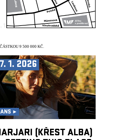
. 1. 2026
10:30, VELKÝ SÁL
ÁSTKOU 9 500 000 KČ.
7. 1. 2026
EANS ►
ARJARI (KŘEST ALBA)