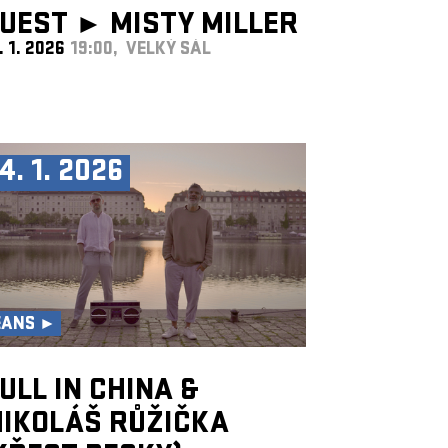
UEST ►
MISTY MILLER
. 1. 2026
19:00, VELKÝ SÁL
UK
4. 1. 2026
EANS ►
ULL IN CHINA &
IKOLÁŠ RŮŽIČKA