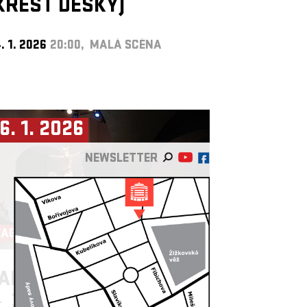
KŘEST DESKY)
. 1. 2026
20:00, MALÁ SCÉNA
6. 1. 2026
NEWSLETTER
TAGIONA ►
ANEČNÍ STUDIO LIGHT
►
ŽIRAFY NETANČÍ