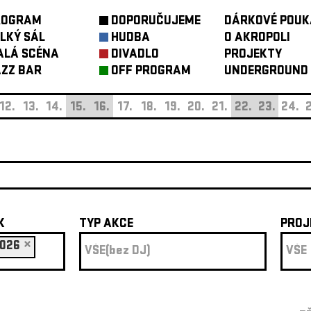
ROGRAM
DOPORUČUJEME
DÁRKOVÉ POUK
LKÝ SÁL
HUDBA
O AKROPOLI
ALÁ SCÉNA
DIVADLO
PROJEKTY
ZZ BAR
OFF PROGRAM
UNDERGROUND
12.
13.
14.
15.
16.
17.
18.
19.
20.
21.
22.
23.
24.
2
K
TYP AKCE
PROJ
026