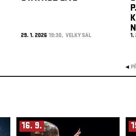
P
K
N
29. 1. 2026
19:30, VELKÝ SÁL
1.
P
16. 9.
1