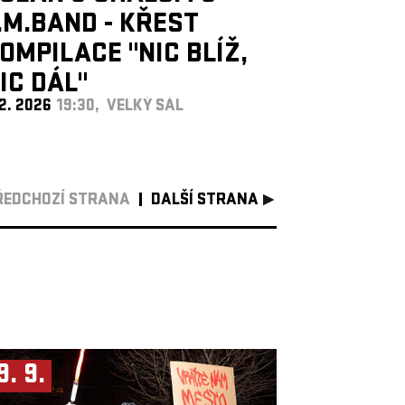
.M.BAND - KŘEST
OMPILACE "NIC BLÍŽ,
IC DÁL"
 2. 2026
19:30, VELKÝ SÁL
ŘEDCHOZÍ STRANA
DALŠÍ STRANA
9. 9.