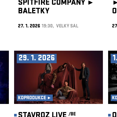
SPITFIRE COMPANY ►
BALETKY
O
27. 1. 2026
19:30, VELKÝ SÁL
27
29. 1. 2026
1
KOPRODUKCE ►
K
STAVROZ LIVE
O
/BE