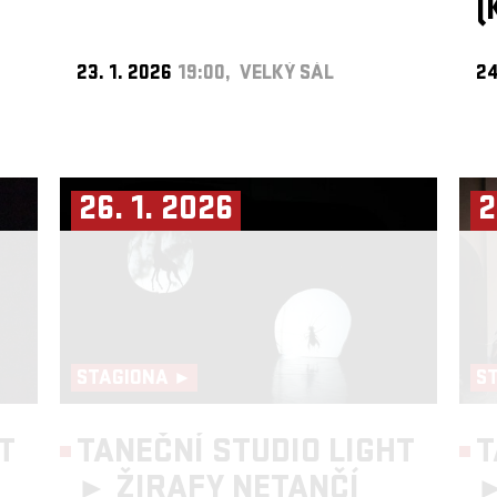
(
23. 1. 2026
19:00, VELKÝ SÁL
24
26. 1. 2026
2
STAGIONA ►
S
T
TANEČNÍ STUDIO LIGHT
T
►
ŽIRAFY NETANČÍ