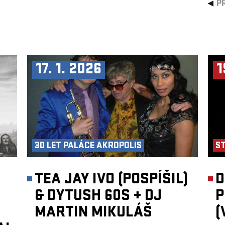
P
17. 1. 2026
1
30 LET PALÁCE AKROPOLIS
S
TEA JAY IVO (POSPÍŠIL)
D
& DYTUSH 60S
+
DJ
P
MARTIN MIKULÁŠ
(