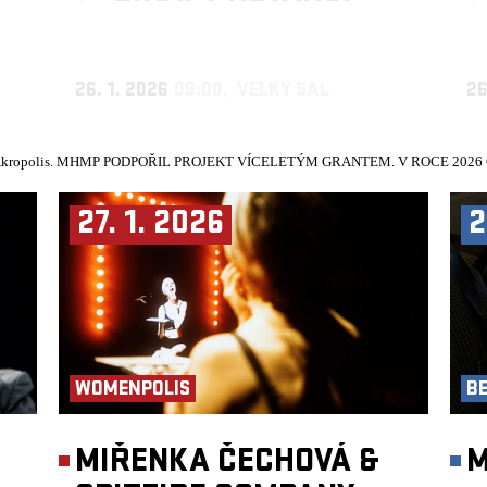
26. 1. 2026
09:00, VELKÝ SÁL
26
kropolis.
MHMP PODPOŘIL PROJEKT VÍCELETÝM GRANTEM. V ROCE 2026 Č
27. 1. 2026
2
WOMENPOLIS
B
►
MIŘENKA ČECHOVÁ &
M