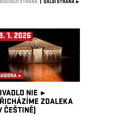
ŘEDCHOZÍ STRANA
DALŠÍ STRANA
9. 1. 2026
TAGIONA ►
IVADLO NIE ►
ŘICHÁZÍME ZDALEKA
V ČEŠTINĚ)