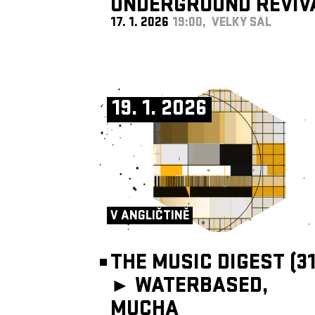
UNDERGROUND REVIV
17. 1. 2026
19:00, VELKÝ SÁL
BAND
19. 1. 2026
V ANGLIČTINĚ
THE MUSIC DIGEST (31
►
WATERBASED,
MUCHA