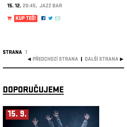
15. 12.
20:45, JAZZ BAR
KUP TEĎ!
STRANA
1
PŘEDCHOZÍ STRANA
DALŠÍ STRANA
DOPORUČUJEME
15. 9.