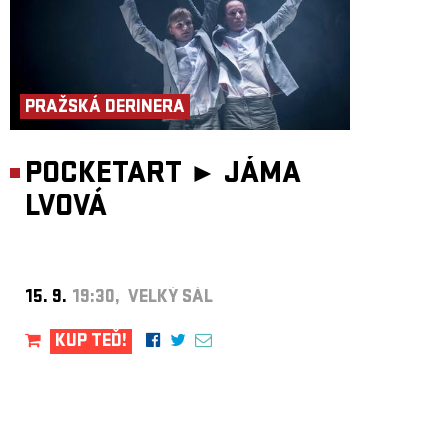
PRAŽSKÁ DERINERA
POCKETART ►
JÁMA
LVOVÁ
15. 9.
19:30, VELKÝ SÁL
KUP TEĎ!