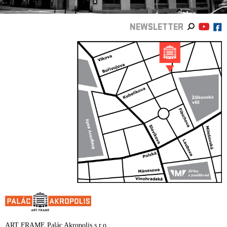
NEWSLETTER
ART FRAME Palác Akropolis s.r.o.