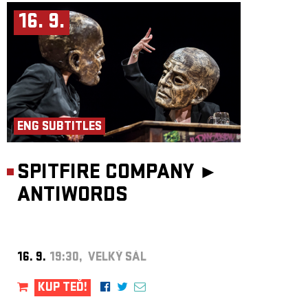
16. 9.
ENG SUBTITLES
SPITFIRE COMPANY ►
ANTIWORDS
16. 9.
19:30, VELKÝ SÁL
KUP TEĎ!