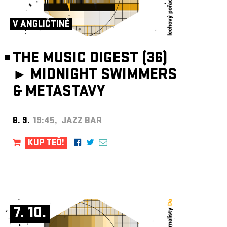
ARCHIV
NEWSLETT
V ANGLIČTINĚ
THE MUSIC DIGEST (36)
►
MIDNIGHT SWIMMERS
& METASTAVY
8. 9.
19:45, JAZZ BAR
KUP TEĎ!
7. 10.