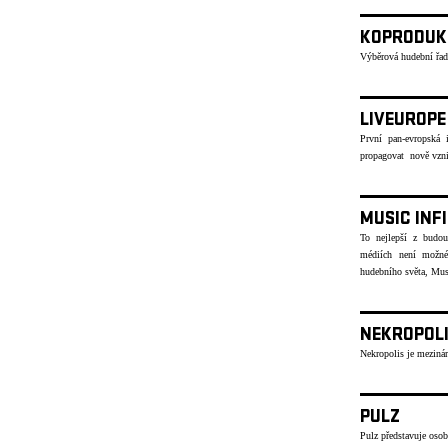
KOPRODUK
Výběrová hudební řad
LIVEUROPE
První pan-evropská i
propagovat nově vzni
MUSIC INF
To nejlepší z budou
médiích není možné
hudebního světa, Musi
NEKROPOL
Nekropolis je mezinár
PULZ
Pulz představuje osob