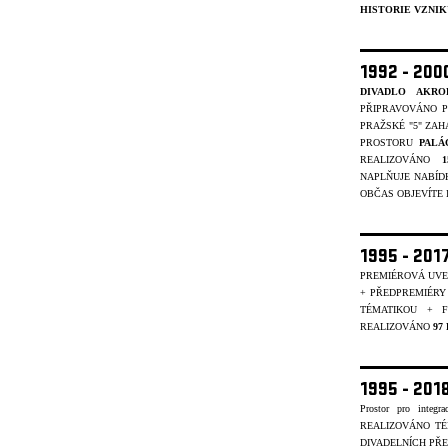
HISTORIE VZNIK
1992 - 20
DIVADLO AKRO
PŘIPRAVOVÁNO P
PRAŽSKÉ "5" ZAH
PROSTORU
PALÁ
REALIZOVÁNO
NAPLŇUJE NABÍD
OBČAS OBJEVÍTE I 
1995 - 201
PREMIÉROVÁ UVE
+ PŘEDPREMIÉRY
TÉMATIKOU + 
REALIZOVÁNO
97
1995 - 20
Prostor pro integr
REALIZOVÁNO T
DIVADELNÍCH PŘE