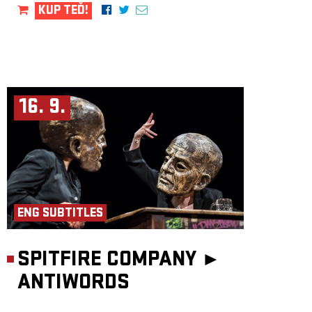
KUP TEĎ!
16. 9.
ENG SUBTITLES
SPITFIRE COMPANY ►
ANTIWORDS