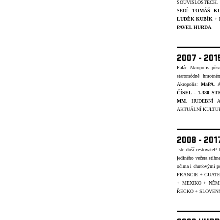
SOUVISLOSTECH.
SEDÍ:
TOMÁŠ K
LUDĚK KUBÍK
+
PAVEL HURDA
.
2007 - 20
Palác Akropolis pů
staromódně hmotném
Akropolis:
MaPA
. A
ČÍSEL - 1.380 S
MM
. HUDEBNÍ A
AKTUÁLNÍ KULTUR
2008 - 20
Jste duší cestovatel
jediného večera stihn
očima i chuťovými p
FRANCIE + GUATE
+ MEXIKO + NĚ
ŘECKO + SLOVENS