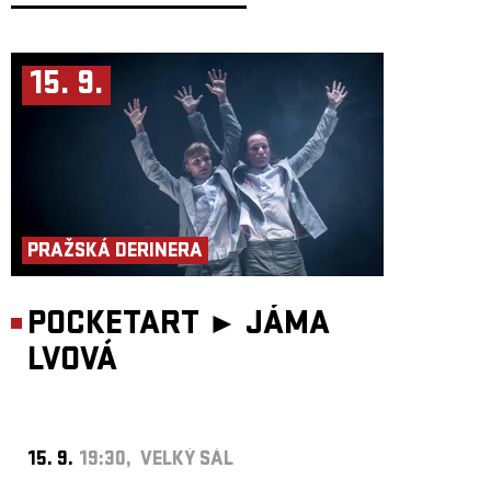
15. 9.
PRAŽSKÁ DERINERA
POCKETART ►
JÁMA
LVOVÁ
15. 9.
19:30, VELKÝ SÁL