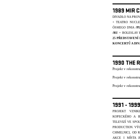
1989 MIR 
DIVADLO NA PRO
+ TEATRO NUCL
ÓSMEGO DNIA
/P
/RU
+ BOLESLAV 
25 PŘEDSTAVENÍ
KONCERTŮ A DIV
1990 THE 
Projekt v rekonst
Projekt v rekonst
Projekt v rekonst
1991 - 19
PROJEKT VZNI
KOPECKÉHO A B
TELEVIZÍ VE SP
PRODUCTION. VÝC
CHMELNICI, OD R
AKCE I MÍSTA J