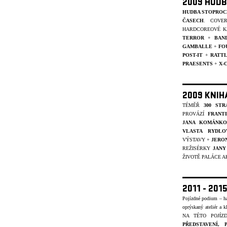
2009 HUDB
HUDBA STOPROC
ČASECH
. COVE
HARDCOREOVÉ K
TERROR
+
BAN
GAMBALLE
+
FO
POST-IT
+
RATT
PRAESENTS
+
X-
2009 KNIH
TÉMĚŘ
300 STR
PROVÁZÍ
FRANT
JANA KOMÁNKO
VLASTA RYDLO
VÝSTAVY +
JERO
REŽISÉRKY
JANY
ŽIVOTĚ PALÁCE A
2011 - 20
Pojízdné podium – ha
oprýskaný ateliér a k
NA TÉTO POJÍ
PŘEDSTAVENÍ,