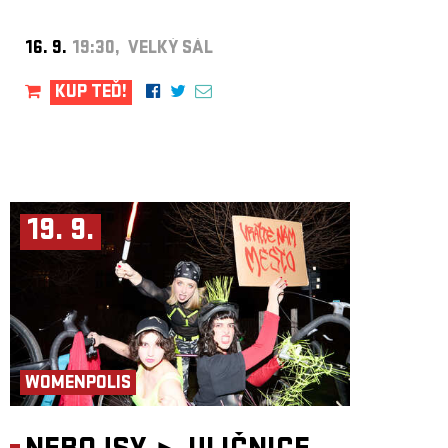
16. 9.
19:30, VELKÝ SÁL
KUP TEĎ!
19. 9.
WOMENPOLIS