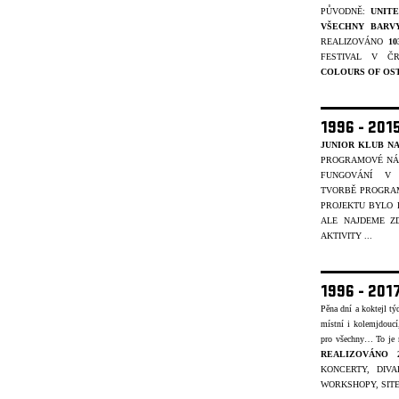
PŮVODNĚ:
UNIT
VŠECHNY BARV
REALIZOVÁNO
1
FESTIVAL V Č
COLOURS OF OS
1996 - 201
JUNIOR KLUB NA
PROGRAMOVÉ NÁP
FUNGOVÁNÍ V 
TVORBĚ
PROGRAM
PROJEKTU BYLO
ALE NAJDEME ZD
AKTIVITY ...
1996 - 201
Pěna dní a koktejl t
místní i kolemjdouc
pro všechny… To je
REALIZOVÁNO 
KONCERTY, DIVA
WORKSHOPY, SITE-