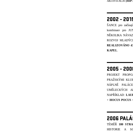
AKTIVITÁCH (
HIP
2002 - 201
ŠANCE pro začínajíc
kombinace pro J
NĚKOLIKA NÁVA
ROZVOJ MLADÝCH
REALIZOVÁNO 4
KAPEL
.
2005 - 20
PROJEKT PROP
PRAŽSKÝMI KLU
NÁPLNĚ PALÁC
UMĚLECKÝCH A
NAPŘÍKLAD:
LAU
+
HOCUS POCUS
2006 PALÁ
TÉMĚŘ
180 STR
HISTORIE A S