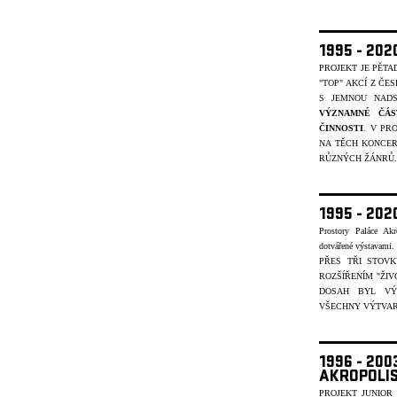
1995 - 20
PROJEKT JE PĚT
"TOP" AKCÍ Z ČE
S JEMNOU NADS
VÝZNAMNÉ ČÁS
ČINNOSTI
. V PR
NA TĚCH KONCER
R
ŮZNÝCH ŽÁNR
Ů.
1995 - 202
Prostory Paláce Akr
dotvářené výstavami
PŘES TŘI STOV
ROZŠÍŘENÍM "ŽIV
DOSAH BYL VÝ
VŠECHNY VÝTVARN
1996 - 20
AKROPOLI
PROJEKT JUNIOR