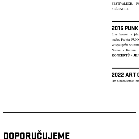
FESTIVALECH.
SBĚRATELI.
2015 PUNK
Live koncert a jeh
hudby.
Projekt PUNK
ve spolupráci se Stif
Norska - Kulturn
KONCERTŮ
+
JEJ
2022 ART 
Hra o budoucnost, hra
DOPORUČUJEME