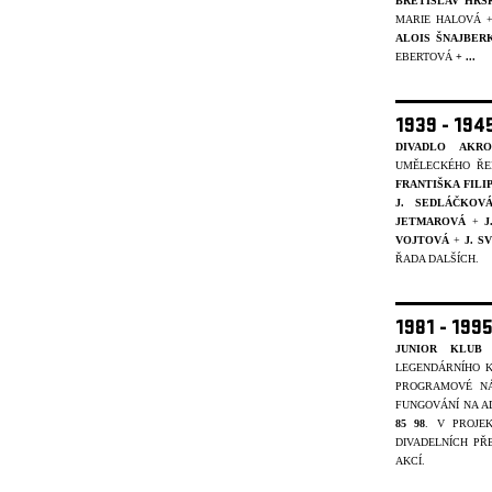
BŘETISLAV HRS
MARIE HALOVÁ 
ALOIS ŠNAJBER
EBERTOVÁ
+ ...
1939 - 19
DIVADLO AKRO
UMĚLECKÉHO ŘE
FRANTIŠKA FIL
J. SEDLÁČKOV
JETMAROVÁ
+
J
VOJTOVÁ
+
J. 
ŘADA DALŠÍCH.
1981 - 199
JUNIOR KLUB 
LEGENDÁRNÍHO K
PROGRAMOVÉ NÁ
FUNGOVÁNÍ NA A
85 98
. V PROJ
DIVADELNÍCH PŘ
AKCÍ.