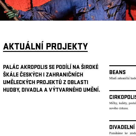
ARCHIV
NEWSLETT
AKTUÁLNÍ PROJEKTY
PALÁC AKROPOLIS SE PODÍLÍ NA ŠIROKÉ
BEANS
ŠKÁLE ČESKÝCH I ZAHRANIČNÍCH
Mladí zahraniční hude
UMĚLECKÝCH PROJEKTŮ Z OBLASTI
HUDBY, DIVADLA A VÝTVARNÉHO UMĚNÍ.
CIRKOPOLI
Míčky, kužely, poslu
nového cirkusu.
DIVADELNÍ
Pomáháme ke zrodu