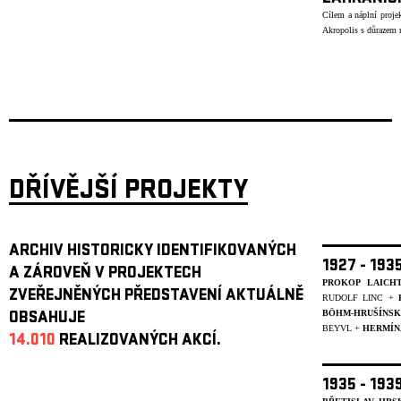
Cílem a náplní projek
Akropolis s důrazem n
DŘÍVĚJŠÍ PROJEKTY
ARCHIV HISTORICKY IDENTIFIKOVANÝCH
1927 - 19
A ZÁROVEŇ V PROJEKTECH
PROKOP LAICH
ZVEŘEJNĚNÝCH PŘEDSTAVENÍ AKTUÁLNĚ
RUDOLF LINC +
BÖHM-HRUŠÍNS
OBSAHUJE
BEYVL
+
HERMÍN
14.010
REALIZOVANÝCH AKCÍ.
1935 - 19