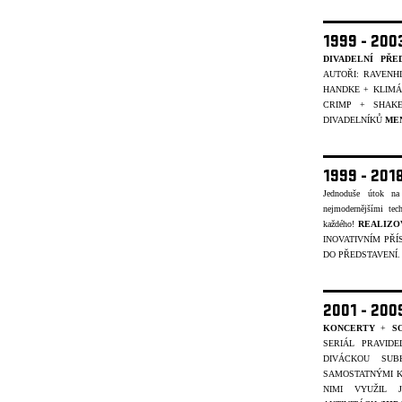
1999 - 20
DIVADELNÍ PŘE
AUTOŘI: RAVENH
HANDKE + KLIMÁČ
CRIMP + SHAK
DIVADELNÍKŮ
ME
1999 - 201
Jednoduše útok na
nejmodernějšími tec
každého!
REALIZO
INOVATIVNÍM PŘÍ
DO PŘEDSTAVENÍ
2001 - 20
KONCERTY
+
S
SERIÁL PRAVID
DIVÁCKOU SUB
SAMOSTATNÝMI K
NIMI VYUŽIL 