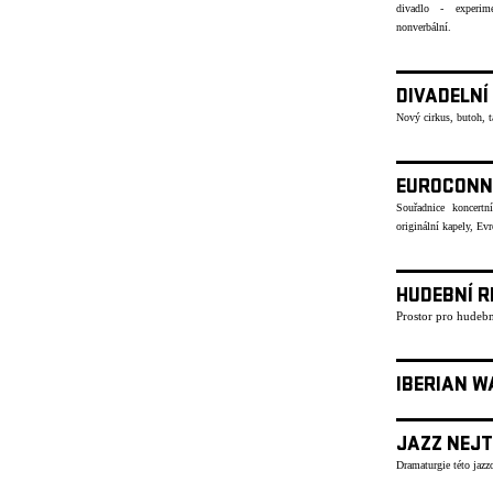
divadlo - experime
nonverbální.
DIVADELNÍ
Nový cirkus, butoh, 
EUROCONN
Souřadnice koncertn
originální kapely, Ev
HUDEBNÍ R
Prostor pro hudebn
IBERIAN W
JAZZ NEJT
Dramaturgie této jazzo