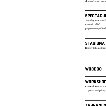
elektroniky přes rap
SPECTACU
Jedinečný multimediáln
moderní vážné... , 
propojeno do pořád
STAGIONA
Reprízy toho nejlepší
WOODOO
WORKSHO
Kreativní edukace v 
Z, poslechové pořady
ZAHRANIČ