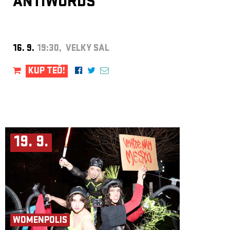
ANTIWORDS
16. 9.
19:30, VELKÝ SÁL
KUP TEĎ!
19. 9.
WOMENPOLIS