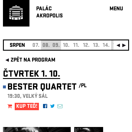
PALÁC
MENU
AKROPOLIS
PROGRA
VELKÝ S
MALÁ S
JAZZ BA
SRPEN
07.
08.
09.
10.
11.
12.
13.
14.
15.
16.
DOPORU
ZPĚT NA PROGRAM
HUDBA
DIVADLO
ČTVRTEK 1. 10.
OFF PR
BESTER QUARTET
/PL
DÁRKOVÉ 
19:30, VELKÝ SÁL
O AKROPOL
PROJEKTY
KUP TEĎ!
UNDERGRO
KONTAKTY