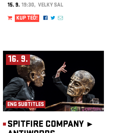
nástroje zvuky, o nichž jste ani netušili, že jsou možné. Houslista Jaroslaw
15. 9.
19:30, VELKÝ SÁL
Tyrala hrál s tak nadpozemskou intonací a kultivovaností, jakou by stejně
dobře uplatnil v nějakém kusu od Mendelssohna nebo Brahmse. Oleg
Dyyak měl v sestavě roli chameleona, jeho hra na akordeon, klarinet a
KUP TEĎ!
perkuse byla zcela kompetentní a silně rozšiřovala výrazové spektrum
skupiny. A basista Wojciech Front napomáhal k tomu, že změny rytmu
i tempa probíhaly skrytě a nepozorovaně.“
Hlavní inspirací pro skupinu nebyly novodobé ansámbly typu
Klezmatics, ale archivní nahrávky první generace židovských
přistěhovalců ve Spojených státech. „Klezmer jsme poslouchali
z předválečných nahrávek, které natočili například klarinetisté Dave
Tarras, Naftule Brandwin, oba pocházeli z Ukrajiny. Nejprve jsme tedy
hráli tradiční židovskou hudbu, pak jsme ji začali transformovat. Zlom
16. 9.
nastal, když Jaroslaw Bester napsal svoji první skladbu
De Profundis
pro
stejnojmenné první album. Tehdy jsme začali revidovat naše názory, a to
jak na židovskou hudbu, tak i na hudbu obecně. Naše hudba se posunula
od tradičního repertoáru k vlastním skladbám, od židovských stylů
k hudbě soudobé až avantgardní.“
Pořádá
Rachot Production
.
ENG SUBTITLES
SPITFIRE COMPANY ►