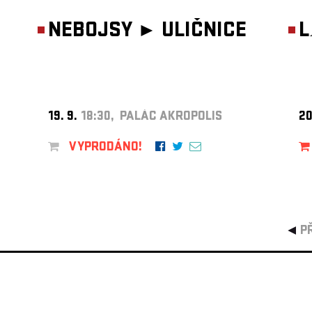
NEBOJSY ►
ULIČNICE
L
19. 9.
18:30, PALÁC AKROPOLIS
20
VYPRODÁNO!
P