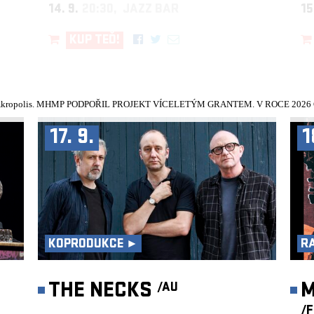
14. 9.
20:30, JAZZ BAR
15
KUP TEĎ!
kropolis.
MHMP PODPOŘIL PROJEKT VÍCELETÝM GRANTEM. V ROCE 2026 Č
17. 9.
1
KOPRODUKCE ►
R
►
THE NECKS
M
/AU
/