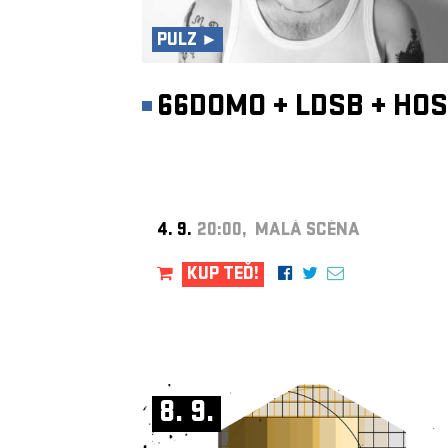
PULZ ►
66DOMO
+
LDSB
+
HOS
4. 9.
20:00, MALÁ SCÉNA
KUP TEĎ!
8. 9.