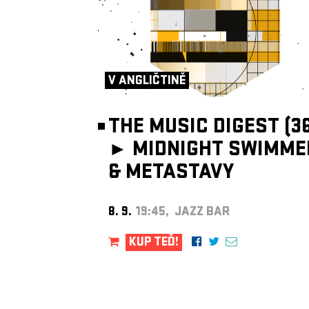
V ANGLIČTINĚ
THE MUSIC DIGEST (36
►
MIDNIGHT SWIMME
& METASTAVY
8. 9.
19:45, JAZZ BAR
KUP TEĎ!