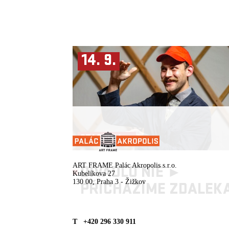
14. 9.
STAGIONA ►
ART FRAME Palác Akropolis s.r.o.
DIVADLO NIE ►
Kubelíkova 27
130 00, Praha 3 - Žižkov
PŘICHÁZÍME ZDALEK
T +420 296 330 911