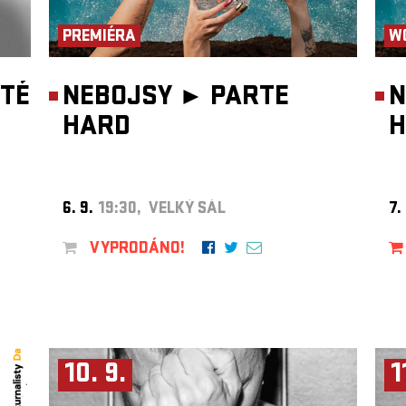
PREMIÉRA
W
TÉ
NEBOJSY ►
PARTE
N
HARD
H
6. 9.
19:30, VELKÝ SÁL
7.
VYPRODÁNO!
10. 9.
1