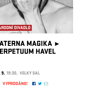
ÁRODNÍ DIVADLO
ATERNA MAGIKA ►
ERPETUUM HAVEL
. 9.
19:30, VELKÝ SÁL
VYPRODÁNO!