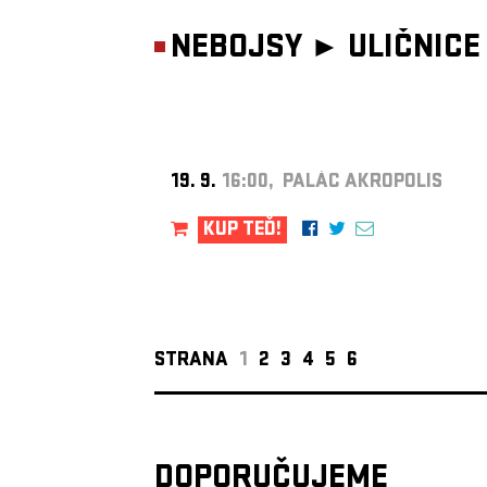
NEBOJSY ►
ULIČNICE
19. 9.
16:00, PALÁC AKROPOLIS
KUP TEĎ!
STRANA
1
2
3
4
5
6
DOPORUČUJEME