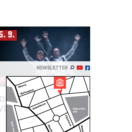
5. 9.
NEWSLETTER
RAŽSKÁ DERINERA
OCKETART ►
JÁMA
VOVÁ