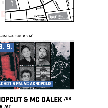
. 9.
19:30, VELKÝ SÁL
KUP TEĎ!
ÁSTKOU 9 500 000 KČ.
8. 9.
ACHOT & PALÁC AKROPOLIS
OPCUT & MC DÄLEK
/US
FR
/AT