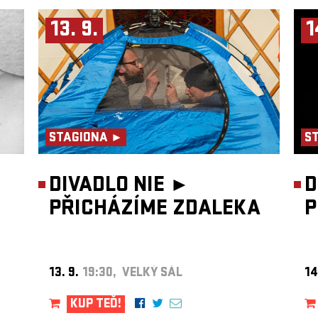
13. 9.
1
STAGIONA ►
S
DIVADLO NIE ►
D
PŘICHÁZÍME ZDALEKA
P
13. 9.
19:30, VELKÝ SÁL
14
KUP TEĎ!