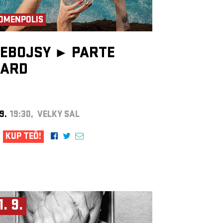
OMENPOLIS
EBOJSY ►
PARTE
ARD
 9.
19:30, VELKÝ SÁL
KUP TEĎ!
1. 9.