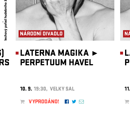
NÁRODNÍ DIVADLO
N
)
LATERNA MAGIKA ►
L
RS
PERPETUUM HAVEL
P
10. 9.
19:30, VELKÝ SÁL
11
VYPRODÁNO!