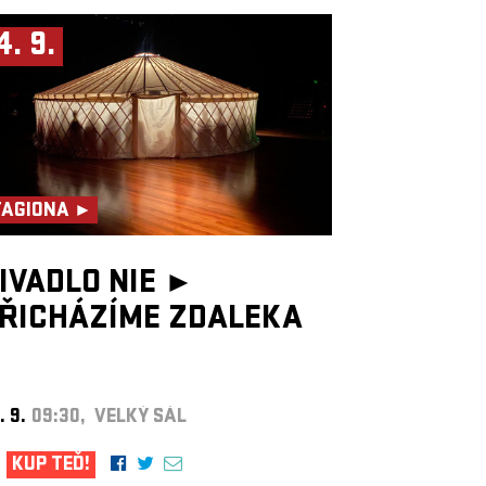
4. 9.
TAGIONA ►
IVADLO NIE ►
ŘICHÁZÍME ZDALEKA
. 9.
09:30, VELKÝ SÁL
KUP TEĎ!