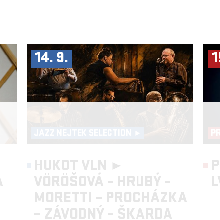
14. 9.
1
JAZZ NEJTEK SELECTION ►
P
HUKOT VLN ►
P
A
VÖRÖŠOVÁ – HRUBÝ –
L
MORETTI – PROCHÁZKA
– ZÁVODNÝ – ŠKARDA