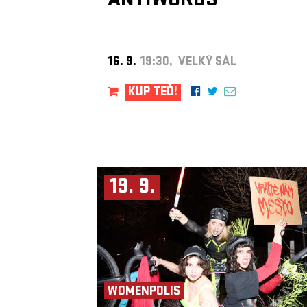
ANTIWORDS
16. 9.
19:30, VELKÝ SÁL
KUP TEĎ!
19. 9.
WOMENPOLIS