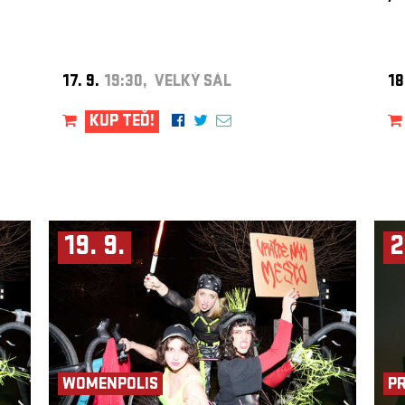
17. 9.
19:30, VELKÝ SÁL
18
KUP TEĎ!
19. 9.
2
WOMENPOLIS
P