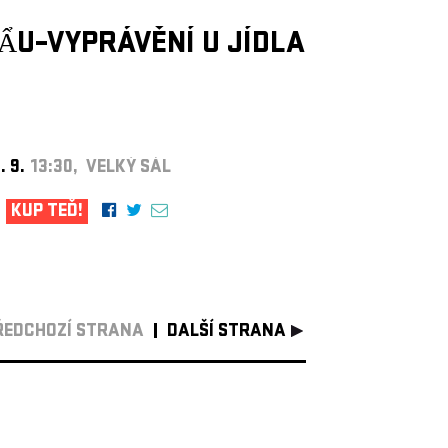
ẨU–VYPRÁVĚNÍ U JÍDLA
. 9.
13:30, VELKÝ SÁL
KUP TEĎ!
ŘEDCHOZÍ STRANA
DALŠÍ STRANA