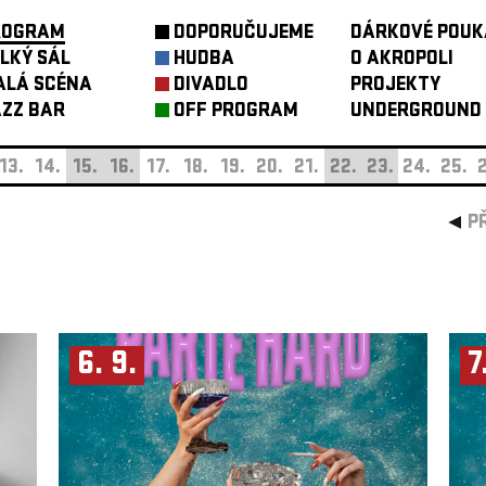
ROGRAM
DOPORUČUJEME
DÁRKOVÉ POUK
LKÝ SÁL
HUDBA
O AKROPOLI
ALÁ SCÉNA
DIVADLO
PROJEKTY
ZZ BAR
OFF PROGRAM
UNDERGROUND
13.
14.
15.
16.
17.
18.
19.
20.
21.
22.
23.
24.
25.
2
P
6. 9.
7