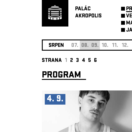
PALÁC
P
AKROPOLIS
VE
M
JA
SRPEN
07.
08.
09.
10.
11.
12.
STRANA
1
2
3
4
5
6
PROGRAM
4. 9.