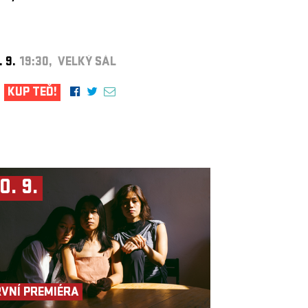
. 9.
19:30, VELKÝ SÁL
KUP TEĎ!
0. 9.
RVNÍ PREMIÉRA