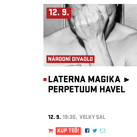
12. 9.
NÁRODNÍ DIVADLO
LATERNA MAGIKA ►
PERPETUUM HAVEL
12. 9.
19:30, VELKÝ SÁL
KUP TEĎ!