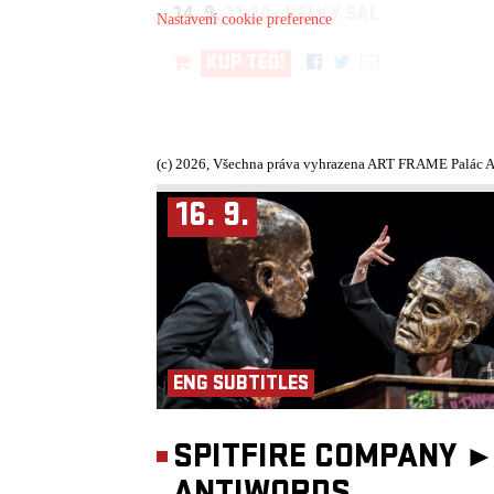
14. 9.
11:30, VELKÝ SÁL
Nastavení cookie preference
KUP TEĎ!
(c) 2026, Všechna práva vyhrazena ART FRAME Palác A
16. 9.
ENG SUBTITLES
SPITFIRE COMPANY 