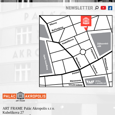
NEWSLETTER
ART FRAME Palác Akropolis s.r.o.
Kubelíkova 27