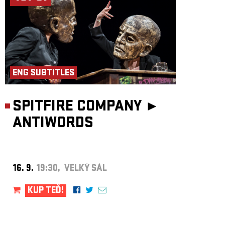
ENG SUBTITLES
SPITFIRE COMPANY ►
ANTIWORDS
16. 9.
19:30, VELKÝ SÁL
KUP TEĎ!