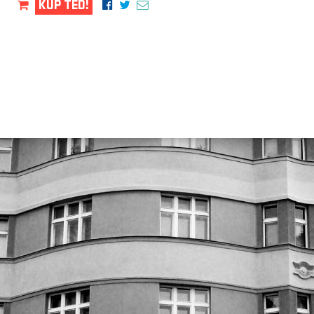
KUP TEĎ!