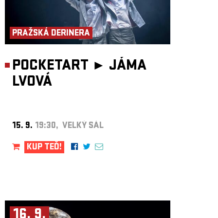
PRAŽSKÁ DERINERA
POCKETART ►
JÁMA
LVOVÁ
15. 9.
19:30, VELKÝ SÁL
KUP TEĎ!
16. 9.