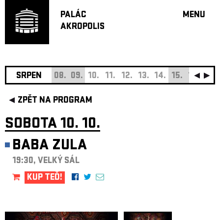
PALÁC
MENU
AKROPOLIS
PROGRA
VELKÝ S
MALÁ S
JAZZ BA
SRPEN
08.
09.
10.
11.
12.
13.
14.
15.
16.
17.
DOPORU
ZPĚT NA PROGRAM
HUDBA
DIVADLO
SOBOTA 10. 10.
OFF PR
BABA ZULA
DÁRKOVÉ 
19:30, VELKÝ SÁL
O AKROPOL
PROJEKTY
KUP TEĎ!
UNDERGRO
KONTAKTY