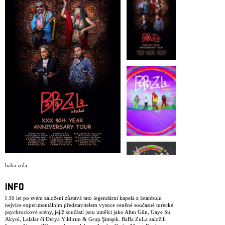
ARCHIV
NEWSLETT
baba zula
INFO
I 30 let po svém založení zůstává tato legendární kapela z Istanbulu
nejvíce experimentálním představitelem vysoce ceněné současné turecké
psychrockové scény, jejíž součástí jsou umělci jako Altın Gün, Gaye Su
Akyol, Lalalar či Derya Yıldırım & Grup Şimşek. BaBa ZuLa založili