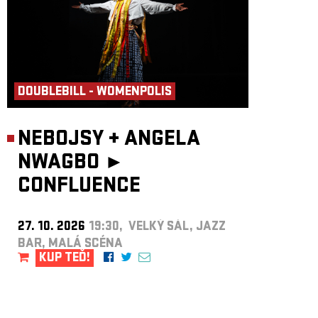
DOUBLEBILL - WOMENPOLIS
NEBOJSY
+
ANGELA
NWAGBO ►
CONFLUENCE
27. 10. 2026
19:30, VELKÝ SÁL, JAZZ
BAR, MALÁ SCÉNA
KUP TEĎ!