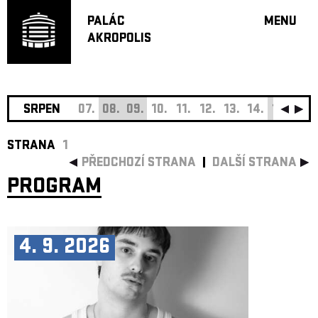
PALÁC
MENU
AKROPOLIS
PROGRA
VELKÝ S
MALÁ S
JAZZ BA
SRPEN
07.
08.
09.
10.
11.
12.
13.
14.
15.
16.
DOPORU
STRANA
1
HUDBA
PŘEDCHOZÍ STRANA
DALŠÍ STRANA
DIVADLO
PROGRAM
OFF PR
DÁRKOVÉ 
O AKROPOL
4. 9. 2026
PROJEKTY
UNDERGRO
KONTAKTY