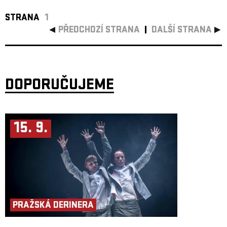
STRANA
1
PŘEDCHOZÍ STRANA
DALŠÍ STRANA
DOPORUČUJEME
15. 9.
PRAŽSKÁ DERINERA