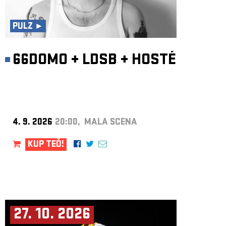
ARCHIV
NEWSLETT
PULZ ►
66DOMO
+
LDSB
+
HOSTÉ
4. 9. 2026
20:00, MALÁ SCÉNA
KUP TEĎ!
27. 10. 2026