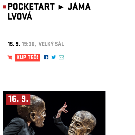
POCKETART ►
JÁMA
LVOVÁ
15. 9.
19:30, VELKÝ SÁL
KUP TEĎ!
16. 9.