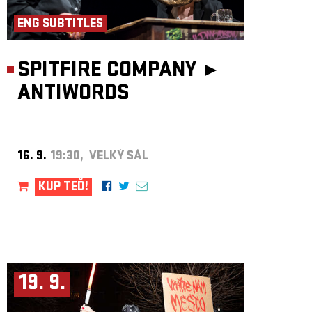
ENG SUBTITLES
SPITFIRE COMPANY ►
ANTIWORDS
16. 9.
19:30, VELKÝ SÁL
KUP TEĎ!
19. 9.