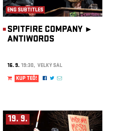
ENG SUBTITLES
SPITFIRE COMPANY ►
ANTIWORDS
16. 9.
19:30, VELKÝ SÁL
KUP TEĎ!
19. 9.