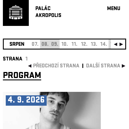
PALÁC
MENU
AKROPOLIS
PROGRA
VELKÝ S
MALÁ S
JAZZ BA
SRPEN
07.
08.
09.
10.
11.
12.
13.
14.
15.
16.
DOPORU
STRANA
1
HUDBA
PŘEDCHOZÍ STRANA
DALŠÍ STRANA
DIVADLO
PROGRAM
OFF PR
DÁRKOVÉ 
O AKROPOL
4. 9. 2026
PROJEKTY
UNDERGRO
KONTAKTY