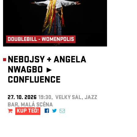
DOUBLEBILL - WOMENPOLIS
NEBOJSY
+
ANGELA
NWAGBO ►
CONFLUENCE
27. 10. 2026
19:30, VELKÝ SÁL, JAZZ
BAR, MALÁ SCÉNA
KUP TEĎ!