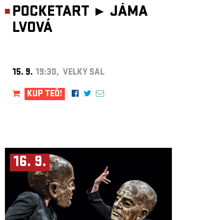
POCKETART ►
JÁMA
LVOVÁ
15. 9.
19:30, VELKÝ SÁL
KUP TEĎ!
16. 9.