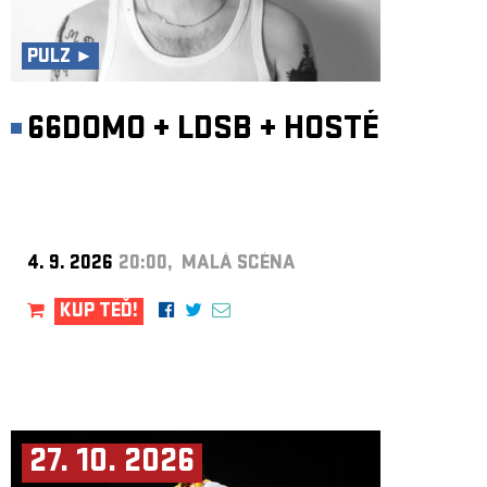
ARCHIV
NEWSLETT
PULZ ►
66DOMO
+
LDSB
+
HOSTÉ
4. 9. 2026
20:00, MALÁ SCÉNA
KUP TEĎ!
27. 10. 2026