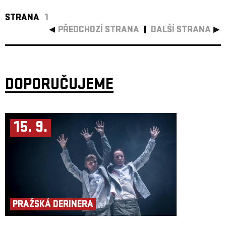
STRANA
1
PŘEDCHOZÍ STRANA
DALŠÍ STRANA
DOPORUČUJEME
15. 9.
PRAŽSKÁ DERINERA