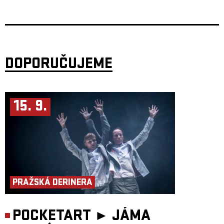
Feiertag
je úkaz na současné holandské scéně. Na EP
Dive
nebo albech
Roots
a
Time To Recover
je slyšet jeho celoživotní vášeň pro rytmus. Za
bicí usedl poprvé v jedenácti letech a dodnes jsou základem jeho tvorby.
Perkusivní beaty ale často vyvažuje vokály – v jeho skladbách hostovali
například američtí rappeři OSHUN nebo berlínská zpěvačka Noah Slee.
Feiertagovu tvorbu podpořila jména jako Gilles Peterson nebo Greg
Wilson.
DOPORUČUJEME
Jeho zatím poslední singl
Another Day
vyšel na labelu Anjunadeep
Exploration, který je spojený se stejnojmenným festivalem v Albánii.
Každé léto tam fanoušky láká na nádherné pláže pod horskými útesy,
kde probíhají večírky pod kuratelou legendárních Above & Beyond. Ve
skladbě
Another Day
hostuje anglický zpěvák a producent
Klaverson
,
který s Feiertagem dorazí i do Prahy a představí svůj sólový projekt.
15. 9.
Klaversonova hudba je současně introspektivní i epická – spojuje prvky
elektroniky, soulu a filmové hudby. Inspiraci hledá u jmen jako Maribou
State, Bonobo nebo James Blake. Letos v červnu vydal EPčko
Above
Ground
a obzvláště se daří euforické skladbě
Rising
, která sbírá
milionové poslechy.
DJ Chuck
je producent, spoluzakladatel labelu Nikawyi Records,
působící v Praze. Chuck Drtina se pohybuje především na pomezí deep
house, organic house a downtempa. Je známý svým citem pro euforické
nálady a chytlavé melodie, které si posluchači snadno zapamatují. Podle
PRAŽSKÁ DERINERA
některých se narodil se sluchátky na uších a místo pupeční šňůry měl
rovnou USB kabel. DJ Chuck doplní dvojici Feiertag a Klaverson
v rámci klubové noci Spectaculare_13 v Bike Jesus.
Petr Cuker
vystudoval ZUŠ Václava Hollara v Praze a Ateliér kresby a
POCKETART ►
JÁMA
grafiky na Favu v Brně. V současnosti je vizuálním umělcem na volné
noze, který vytváří originální objekty, primárně interagující se světlem.