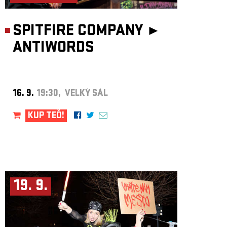
SPITFIRE COMPANY ►
ANTIWORDS
16. 9.
19:30, VELKÝ SÁL
KUP TEĎ!
19. 9.