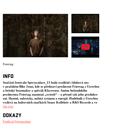
ARCHIV
NEWSLETT
Feiertag
INFO
Součástí festivalu Spectaculare_13 bude tradičně i klubová noc
v pražském Bike Jesus, kde se představí producent Feiertag z Utrechtu
a britský beatmaker a zpěvák Klaverson. Jméno holandského
producenta Feiertag znamená „svátek“ – a přesně tak jeho produkce
zní. Slastně, euforicky, nabitá rytmem a energií. Hudebník z Utrechtu
vydává na kultovních značkách Sonar Kollektiv a R&S Records a ve
svých skladbách míchá precizně vrstvené breakbeaty, UK bass
číst více
s nástroji jako harfa nebo kalimba. Naživo hrál v klubech jako
Paradiso nebo Melkweg, a v minulosti předskakoval The Chemical
ODKAZY
Brothers. Do Bike Jesus dorazí z UK premiérově i producent emotivní
Festlival Spectaculare
elektroniky s live vokály – Klaverson. Světelnou instalaci na míru akci
připraví Petr Cuker & Robin Seidel.