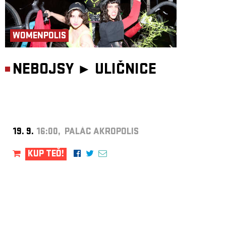
WOMENPOLIS
NEBOJSY ►
ULIČNICE
19. 9.
16:00, PALÁC AKROPOLIS
KUP TEĎ!