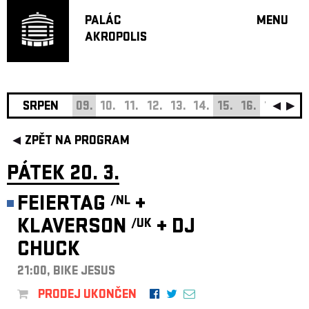
PALÁC
MENU
AKROPOLIS
PROGRA
VELKÝ S
MALÁ S
JAZZ BA
SRPEN
09.
10.
11.
12.
13.
14.
15.
16.
17.
18.
DOPORU
ZPĚT NA PROGRAM
HUDBA
DIVADLO
PÁTEK 20. 3.
OFF PR
FEIERTAG
+
/NL
DÁRKOVÉ 
KLAVERSON
+
DJ
/UK
O AKROPOL
CHUCK
PROJEKTY
UNDERGRO
21:00, BIKE JESUS
KONTAKTY
PRODEJ UKONČEN