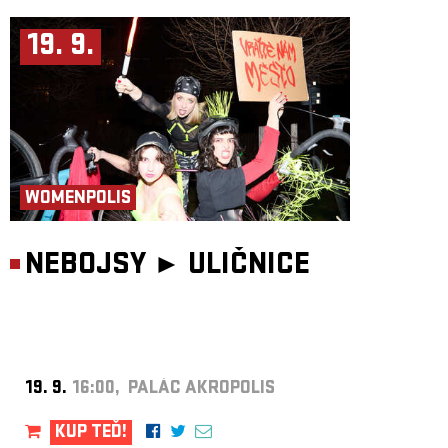
19. 9.
WOMENPOLIS
NEBOJSY ►
ULIČNICE
19. 9.
16:00, PALÁC AKROPOLIS
KUP TEĎ!