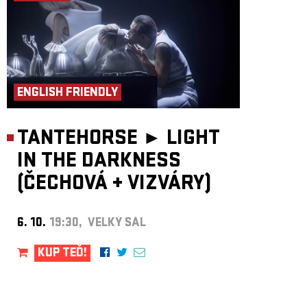
ENGLISH FRIENDLY
TANTEHORSE ►
LIGHT
IN THE DARKNESS
(ČECHOVÁ
+
VIZVÁRY)
6. 10.
19:30, VELKÝ SÁL
KUP TEĎ!