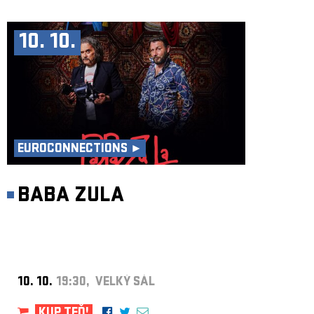
10. 10.
EUROCONNECTIONS ►
BABA ZULA
10. 10.
19:30, VELKÝ SÁL
KUP TEĎ!