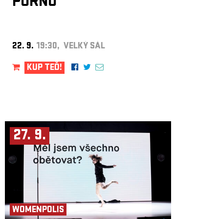
PORNO
22. 9.
19:30, VELKÝ SÁL
KUP TEĎ!
27. 9.
WOMENPOLIS