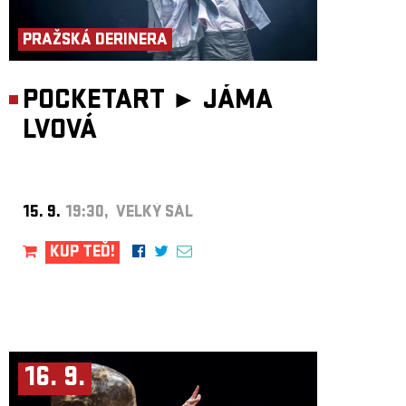
ARCHIV
PRAŽSKÁ DERINERA
NEWSLETT
POCKETART ►
JÁMA
LVOVÁ
15. 9.
19:30, VELKÝ SÁL
KUP TEĎ!
16. 9.