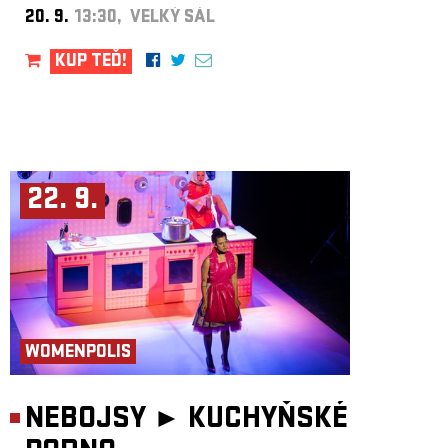
20. 9.
13:30, VELKÝ SÁL
KUP TEĎ!
22. 9.
WOMENPOLIS
NEBOJSY ►
KUCHYŇSKÉ