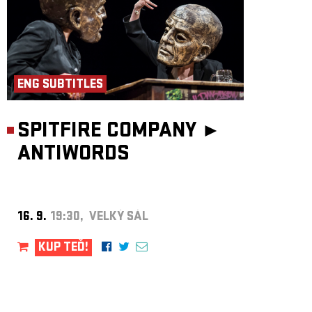
ENG SUBTITLES
SPITFIRE COMPANY ►
ANTIWORDS
16. 9.
19:30, VELKÝ SÁL
KUP TEĎ!