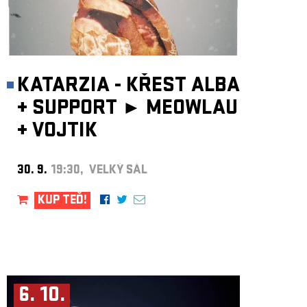
KATARZIA - KŘEST ALBA
+
SUPPORT ►
MEOWLAU
+
VOJTIK
30. 9.
19:30, VELKÝ SÁL
KUP TEĎ!
6. 10.