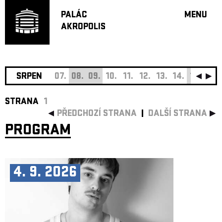
PALÁC
MENU
AKROPOLIS
PROGRA
VELKÝ S
MALÁ S
JAZZ BA
SRPEN
07.
08.
09.
10.
11.
12.
13.
14.
15.
16.
DOPORU
STRANA
1
HUDBA
PŘEDCHOZÍ STRANA
DALŠÍ STRANA
DIVADLO
PROGRAM
OFF PR
DÁRKOVÉ 
O AKROPOL
4. 9. 2026
PROJEKTY
UNDERGRO
KONTAKTY