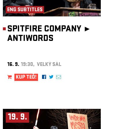
ENG SUBTITLES
SPITFIRE COMPANY ►
ANTIWORDS
16. 9.
19:30, VELKÝ SÁL
KUP TEĎ!
19. 9.