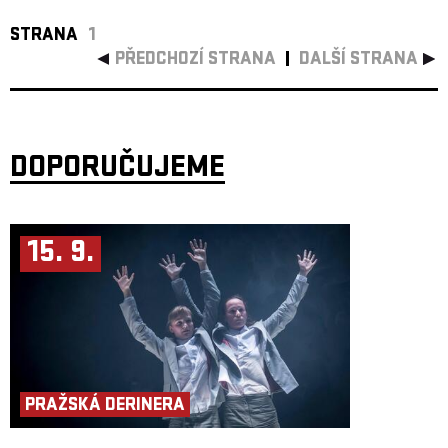
STRANA
1
PŘEDCHOZÍ STRANA
DALŠÍ STRANA
DOPORUČUJEME
15. 9.
PRAŽSKÁ DERINERA