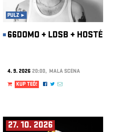
ARCHIV
NEWSLETT
PULZ ►
66DOMO
+
LDSB
+
HOSTÉ
4. 9. 2026
20:00, MALÁ SCÉNA
KUP TEĎ!
27. 10. 2026