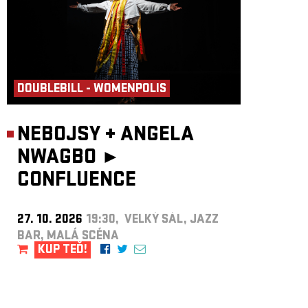
DOUBLEBILL - WOMENPOLIS
NEBOJSY
+
ANGELA
NWAGBO ►
CONFLUENCE
27. 10. 2026
19:30, VELKÝ SÁL, JAZZ
BAR, MALÁ SCÉNA
KUP TEĎ!