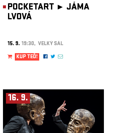
POCKETART ►
JÁMA
LVOVÁ
15. 9.
19:30, VELKÝ SÁL
KUP TEĎ!
16. 9.