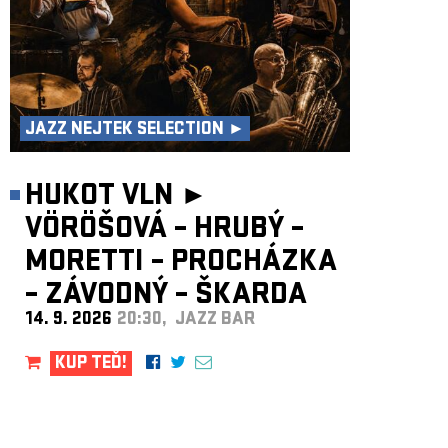
JAZZ NEJTEK SELECTION ►
HUKOT VLN ►
VÖRÖŠOVÁ – HRUBÝ –
MORETTI – PROCHÁZKA
– ZÁVODNÝ – ŠKARDA
14. 9. 2026
20:30, JAZZ BAR
KUP TEĎ!