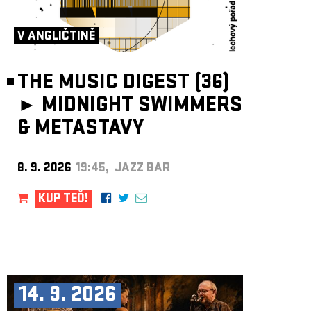
ARCHIV
NEWSLETT
V ANGLIČTINĚ
THE MUSIC DIGEST (36)
►
MIDNIGHT SWIMMERS
& METASTAVY
8. 9. 2026
19:45, JAZZ BAR
KUP TEĎ!
14. 9. 2026