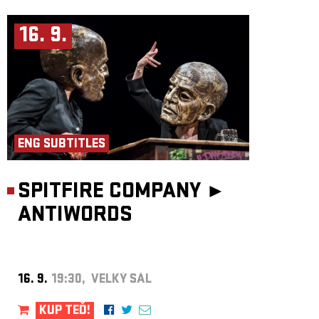
16. 9.
ENG SUBTITLES
SPITFIRE COMPANY ►
ANTIWORDS
16. 9.
19:30, VELKÝ SÁL
KUP TEĎ!