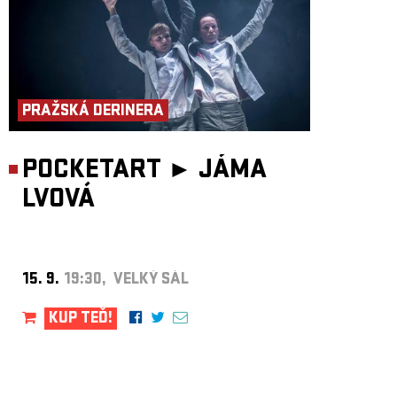
PRAŽSKÁ DERINERA
POCKETART ►
JÁMA
LVOVÁ
15. 9.
19:30, VELKÝ SÁL
KUP TEĎ!