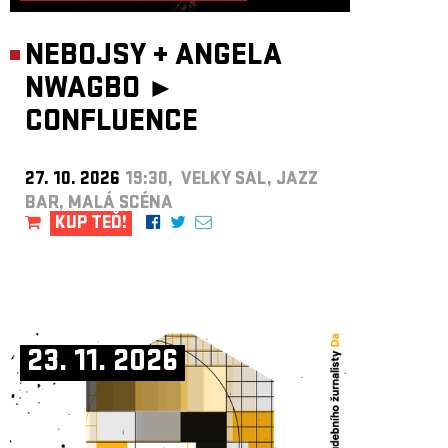
NEBOJSY
+
ANGELA
NWAGBO ►
CONFLUENCE
27. 10. 2026
19:30, VELKÝ SÁL, JAZZ
BAR, MALÁ SCÉNA
KUP TEĎ!
23. 11. 2026