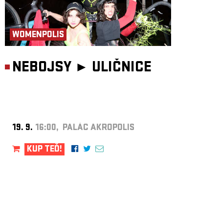
WOMENPOLIS
NEBOJSY ►
ULIČNICE
19. 9.
16:00, PALÁC AKROPOLIS
KUP TEĎ!