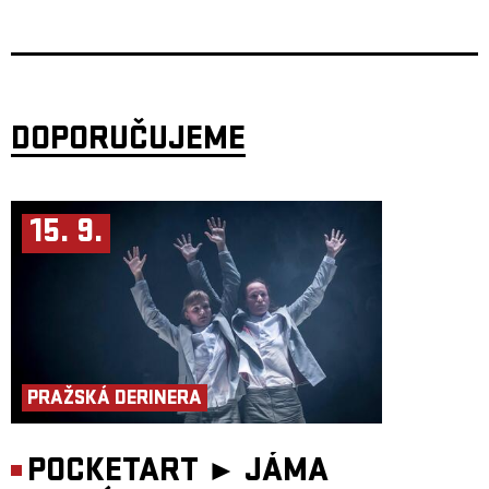
obecně,"
uzavírá Mário.
Základ kapely tvoří
Mário Bihári (akordeon, klavír, zpěv)
Bára Fialová (zpěvačka a herečka)
David Fiedler (kytarový mág a virtuóz z pardubické konzervatoře) +
kontrabas a bicí, perkuse
DOPORUČUJEME
15. 9.
PRAŽSKÁ DERINERA
POCKETART ►
JÁMA