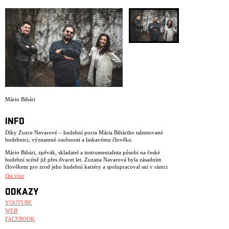
ARCHIV
NEWSLETT
Mário Bihári
INFO
Díky Zuzce Navarové – hudební pocta Mária Biháriho talentované
hudebnici, významné osobnosti a laskavému člověku.
Mário Bihári, zpěvák, skladatel a instrumentalista působí na české
hudební scéně již přes dvacet let. Zuzana Navarová byla zásadním
člověkem pro zrod jeho hudební kariéry a spolupracoval sní v rámci
kapely KOA až do její smrti v roce 2004.
číst více
„Skrze tento projekt se nám doufám podaří na Zuzku zavzpomínat,
ODKAZY
připomenout její písničky a nechat se inspirovat původní podobou těch
písní, jak jsme tehdy s KOA hrávali. Rádi bychom také podpořili Nadaci
YOUTUBE
Život umělce, kterou Zuzka pomáhala spoluzakládat a byla první
WEB
předsedkyní její správní rady. Díky tomu zůstává Zuzčin odkaz živý nejen
FACEBOOK
v jejích písničkách, ale i skrze její aktivity na podporu umělců a umění