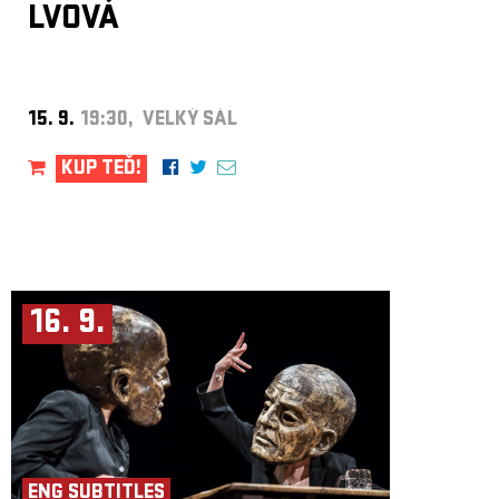
LVOVÁ
15. 9.
19:30, VELKÝ SÁL
KUP TEĎ!
16. 9.
ENG SUBTITLES