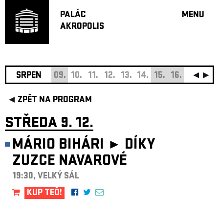
PALÁC
MENU
AKROPOLIS
PROGRA
VELKÝ S
MALÁ S
JAZZ BA
SRPEN
09.
10.
11.
12.
13.
14.
15.
16.
17.
18.
DOPORU
ZPĚT NA PROGRAM
HUDBA
DIVADLO
STŘEDA 9. 12.
OFF PR
MÁRIO BIHÁRI ►
DÍKY
DÁRKOVÉ 
ZUZCE NAVAROVÉ
O AKROPOL
PROJEKTY
19:30, VELKÝ SÁL
UNDERGRO
KUP TEĎ!
KONTAKTY