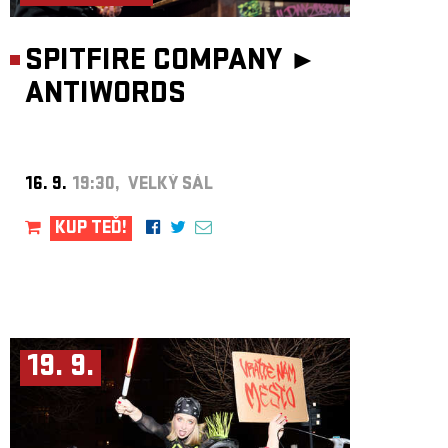
SPITFIRE COMPANY ►
ANTIWORDS
16. 9.
19:30, VELKÝ SÁL
KUP TEĎ!
19. 9.