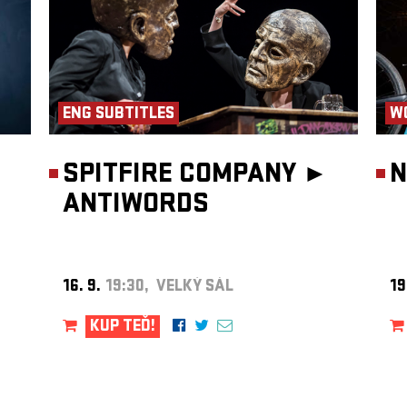
va
ENG SUBTITLES
W
SPITFIRE COMPANY ►
N
ANTIWORDS
16. 9.
19:30, VELKÝ SÁL
19
KUP TEĎ!