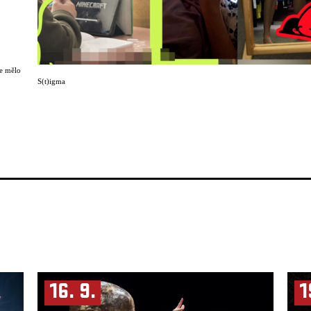
le mělo
S(t)igma
 jako
ce, jak
16. 9.
1
Akademi