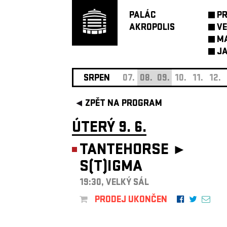
PALÁC
P
AKROPOLIS
VE
M
JA
SRPEN
07.
08.
09.
10.
11.
12.
ZPĚT NA PROGRAM
ÚTERÝ 9. 6.
TANTEHORSE ►
S(T)IGMA
19:30, VELKÝ SÁL
PRODEJ UKONČEN