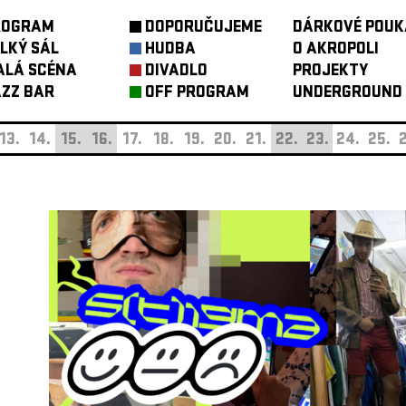
ROGRAM
DOPORUČUJEME
DÁRKOVÉ POUK
LKÝ SÁL
HUDBA
O AKROPOLI
ALÁ SCÉNA
DIVADLO
PROJEKTY
ZZ BAR
OFF PROGRAM
UNDERGROUND
13.
14.
15.
16.
17.
18.
19.
20.
21.
22.
23.
24.
25.
2