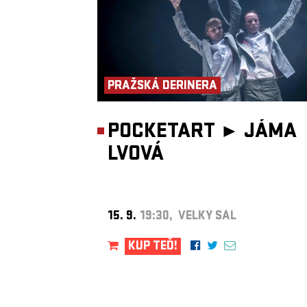
věd ČR
Představení vzniklo za podpory Hlavního města Praha, Ministerst
kultury ČR a Státního fondu kultury ČR.
PRAŽSKÁ DERINERA
POCKETART ►
JÁMA
LVOVÁ
15. 9.
19:30, VELKÝ SÁL
KUP TEĎ!