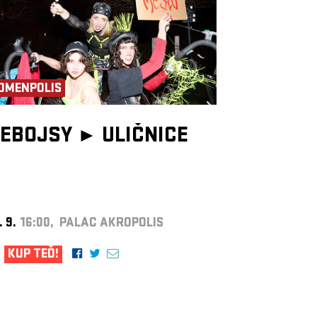
OMENPOLIS
EBOJSY ►
ULIČNICE
. 9.
16:00, PALÁC AKROPOLIS
KUP TEĎ!