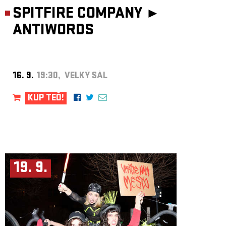
SPITFIRE COMPANY ►
ANTIWORDS
16. 9.
19:30, VELKÝ SÁL
KUP TEĎ!
19. 9.