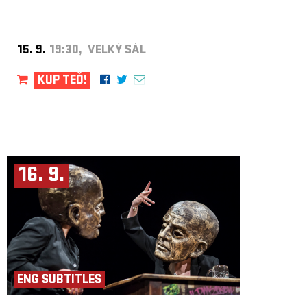
15. 9.
19:30, VELKÝ SÁL
KUP TEĎ!
16. 9.
ENG SUBTITLES