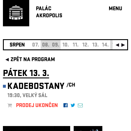
PALÁC
MENU
AKROPOLIS
PROGRA
VELKÝ S
MALÁ S
JAZZ BA
SRPEN
07.
08.
09.
10.
11.
12.
13.
14.
15.
16.
DOPORU
ZPĚT NA PROGRAM
HUDBA
DIVADLO
PÁTEK 13. 3.
OFF PR
KADEBOSTANY
/CH
DÁRKOVÉ 
19:30, VELKÝ SÁL
O AKROPOL
PROJEKTY
PRODEJ UKONČEN
UNDERGRO
KONTAKTY