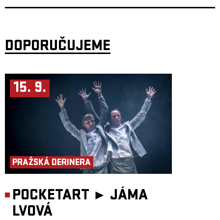
EDM.com, Run The Trap, Time Out, Marie Claire a mnoha dalšími.
V poslední době skladba „Early Morning Dreams“ znovu prorazila díky
virálnímu úspěchu na TikToku s více než 3 miliardami streamů, byla
nominována v oficiálním Grammy ballot v kategorii Best Pop
Performance, zazněla na finále Ligy mistrů, zazněla v soundtracku
DOPORUČUJEME
k dokumentu Obvious, v přehlídce značky Armani či v seriálu Netflixu
As The Crow Flies, a také v rámci livestreamu, který sledovalo přes
350 000 lidí živě současně.
Obklopen „neomezeným fiktivním státem“ Republiky Kadebostany si
tento výjimečný producent a skladatel vybudoval vizionářský přístup,
který z něj učinil jednu z nejtvořivějších osobností moderní popové
15. 9.
hudby.
PRAŽSKÁ DERINERA
POCKETART ►
JÁMA
LVOVÁ