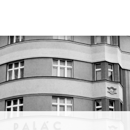
rty
ován