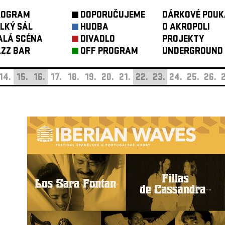
ROGRAM
DOPORUČUJEME
DÁRKOVÉ POUK
LKÝ SÁL
HUDBA
O AKROPOLI
ALÁ SCÉNA
DIVADLO
PROJEKTY
ZZ BAR
OFF PROGRAM
UNDERGROUND
14.
15.
16.
17.
18.
19.
20.
21.
22.
23.
24.
25.
26.
2