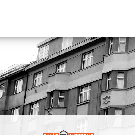
Festival je uspořádán za podpory Liveurope – první celoevropské
iniciativy podporující koncertní kluby v jejich snaze pořádat konce
začínajících evropských umělců. Projekt Liveurope je spolufinanc
programem Evropské unie Kreativní Evropa.