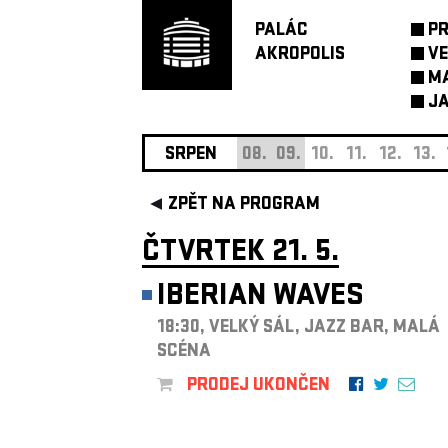
PALÁC
P
AKROPOLIS
VE
M
JA
SRPEN
08.
09.
10.
11.
12.
13.
ZPĚT NA PROGRAM
ČTVRTEK 21. 5.
IBERIAN WAVES
18:30, VELKÝ SÁL, JAZZ BAR, MALÁ
SCÉNA
PRODEJ UKONČEN