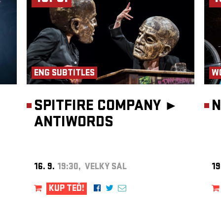
a
vala
 r´n´b,
řeny
tickým
ou a
tem.
onní
níkem
ENG SUBTITLES
W
álu
SPITFIRE COMPANY ►
N
las,
o“
ANTIWORDS
Porto a
 nebo
u
 a
16. 9.
19:30, VELKÝ SÁL
19
 Braga
roniku
l
KUP TEĎ!
ctvím