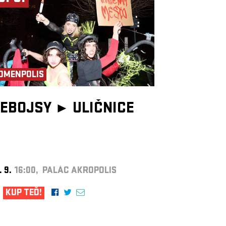
OMENPOLIS
EBOJSY ►
ULIČNICE
. 9.
16:00, PALÁC AKROPOLIS
KUP TEĎ!