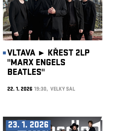
VLTAVA ►
KŘEST 2LP
"MARX ENGELS
BEATLES"
22. 1. 2026
19:30, VELKÝ SÁL
23. 1. 2026