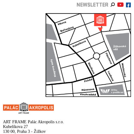
NEWSLETTER
ART FRAME Palác Akropolis s.r.o.
Kubelíkova 27
130 00, Praha 3 - Žižkov