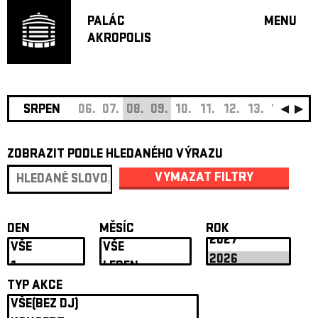
PALÁC
MENU
AKROPOLIS
PROGRA
VELKÝ S
MALÁ S
JAZZ BA
SRPEN
06.
07.
08.
09.
10.
11.
12.
13.
14.
15.
DOPORU
ZOBRAZIT PODLE HLEDANÉHO VÝRAZU
HUDBA
DIVADLO
VYMAZAT FILTRY
OFF PR
DÁRKOVÉ 
DEN
MĚSÍC
ROK
O AKROPOL
PROJEKTY
UNDERGRO
TYP AKCE
KONTAKTY