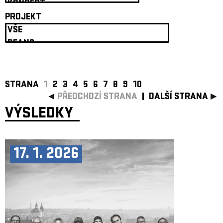
ARCHIV
PROJEKT
NEWSLETT
STRANA
1
2
3
4
5
6
7
8
9
10
PŘEDCHOZÍ STRANA
DALŠÍ STRANA
VÝSLEDKY
17. 1. 2026