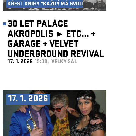
KŘEST KNIHY "KAŽDÝ MÁ SVOU
AKROPOLI"
30 LET PALÁCE
AKROPOLIS ►
ETC...
+
GARAGE
+
VELVET
UNDERGROUND REVIVAL
17. 1. 2026
19:00, VELKÝ SÁL
BAND
17. 1. 2026