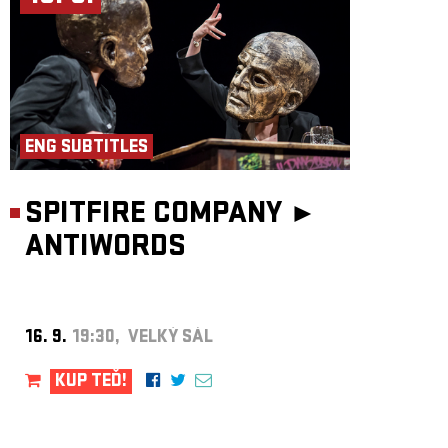
ENG SUBTITLES
SPITFIRE COMPANY ►
ANTIWORDS
16. 9.
19:30, VELKÝ SÁL
KUP TEĎ!