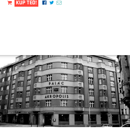
KUP TEĎ!