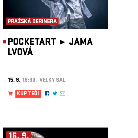
PRAŽSKÁ DERINERA
POCKETART ►
JÁMA
LVOVÁ
15. 9.
19:30, VELKÝ SÁL
KUP TEĎ!
16. 9.