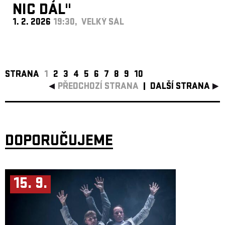
NIC DÁL"
1. 2. 2026
19:30, VELKÝ SÁL
STRANA
1
2
3
4
5
6
7
8
9
10
PŘEDCHOZÍ STRANA
DALŠÍ STRANA
DOPORUČUJEME
15. 9.