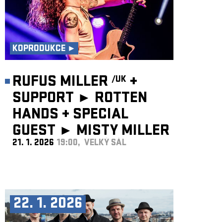
KOPRODUKCE ►
RUFUS MILLER
+
/UK
SUPPORT ► ROTTEN
HANDS
+
SPECIAL
GUEST ►
MISTY MILLER
21. 1. 2026
19:00, VELKÝ SÁL
/UK
22. 1. 2026