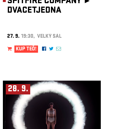
SPITFIRE COMPANY ►
DVACETJEDNA
27. 9.
19:30, VELKÝ SÁL
KUP TEĎ!
28. 9.