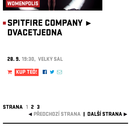
WOMENPOLIS
SPITFIRE COMPANY ►
DVACETJEDNA
28. 9.
19:30, VELKÝ SÁL
KUP TEĎ!
STRANA
1
2
3
PŘEDCHOZÍ STRANA
DALŠÍ STRANA