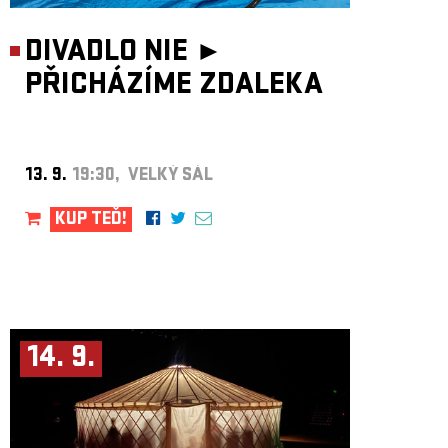
DIVADLO NIE ►
PŘICHÁZÍME ZDALEKA
13. 9.
19:30, VELKÝ SÁL
KUP TEĎ!
14. 9.