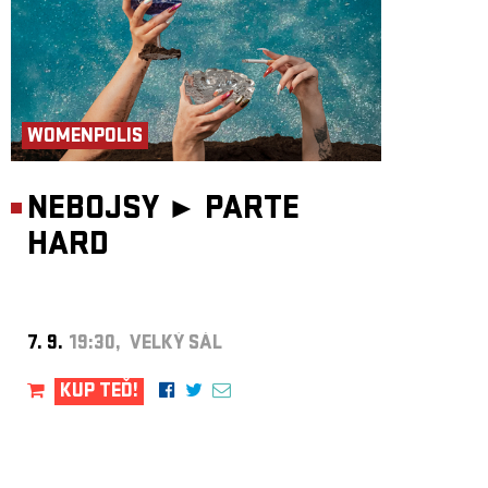
WOMENPOLIS
NEBOJSY ►
PARTE
HARD
7. 9.
19:30, VELKÝ SÁL
KUP TEĎ!