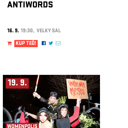
ANTIWORDS
16. 9.
19:30, VELKÝ SÁL
KUP TEĎ!
19. 9.
WOMENPOLIS