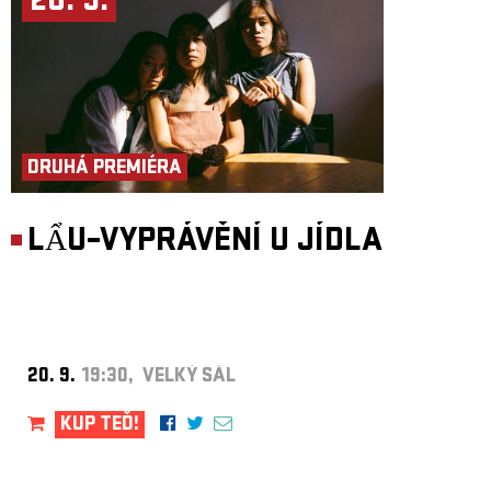
20. 9.
DRUHÁ PREMIÉRA
LẨU–VYPRÁVĚNÍ U JÍDLA
20. 9.
19:30, VELKÝ SÁL
KUP TEĎ!