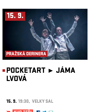
15. 9.
PRAŽSKÁ DERINERA
POCKETART ►
JÁMA
LVOVÁ
15. 9.
19:30, VELKÝ SÁL