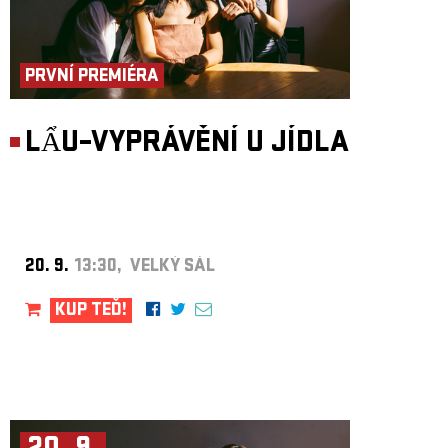
PRVNÍ PREMIÉRA
LẨU–VYPRÁVĚNÍ U JÍDLA
20. 9.
13:30, VELKÝ SÁL
KUP TEĎ!