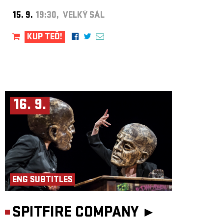
15. 9.
19:30, VELKÝ SÁL
KUP TEĎ!
16. 9.
ENG SUBTITLES
SPITFIRE COMPANY ►