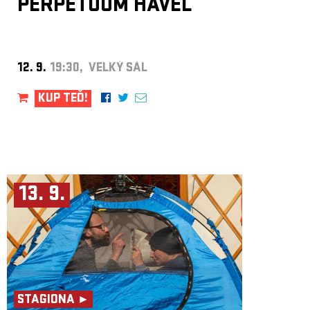
PERPETUUM HAVEL
12. 9.
19:30, VELKÝ SÁL
KUP TEĎ!
13. 9.
STAGIONA ►