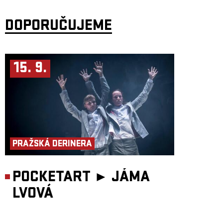
DOPORUČUJEME
15. 9.
PRAŽSKÁ DERINERA
POCKETART ►
JÁMA
LVOVÁ