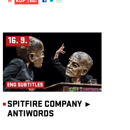
KUP TEĎ!
16. 9.
ENG SUBTITLES
SPITFIRE COMPANY ►
ANTIWORDS