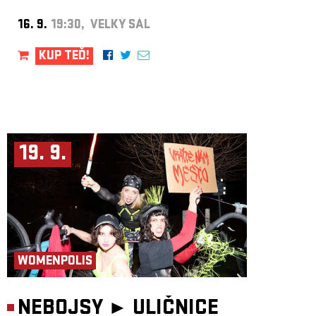
16. 9.
19:30, VELKÝ SÁL
KUP TEĎ!
19. 9.
WOMENPOLIS
NEBOJSY ►
ULIČNICE