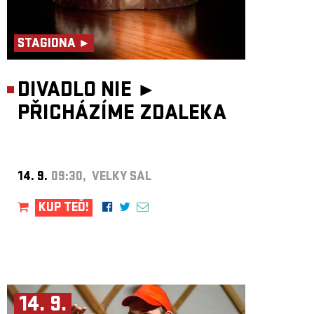
STAGIONA ►
DIVADLO NIE ►
PŘICHÁZÍME ZDALEKA
14. 9.
09:30, VELKÝ SÁL
KUP TEĎ!
14. 9.