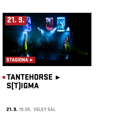
21. 9.
STAGIONA ►
TANTEHORSE ►
S(T)IGMA
21. 9.
19:30, VELKÝ SÁL