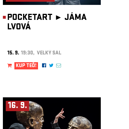
POCKETART ►
JÁMA
LVOVÁ
15. 9.
19:30, VELKÝ SÁL
KUP TEĎ!
16. 9.