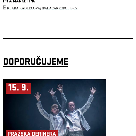
PR A MARKETING
E
KLARA.KADLECOVA@PALACAKROPOLIS.CZ
DOPORUČUJEME
15. 9.
PRAŽSKÁ DERINERA