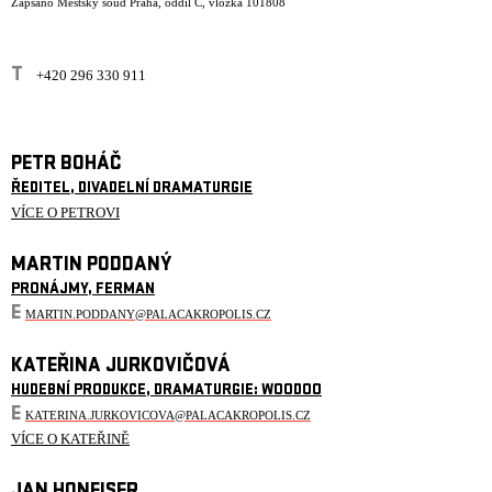
Zapsáno Městský soud Praha, oddíl C, vložka 101808
T
+420 296 330 911
PETR BOHÁČ
ŘEDITEL, DIVADELNÍ DRAMATURGIE
VÍCE O PETROVI
MARTIN PODDANÝ
PRONÁJMY, FERMAN
E
MARTIN.PODDANY@PALACAKROPOLIS.CZ
KATEŘINA JURKOVIČOVÁ
HUDEBNÍ PRODUKCE, DRAMATURGIE: WOODOO
E
KATERINA.JURKOVICOVA@PALACAKROPOLIS.CZ
VÍCE O KATEŘINĚ