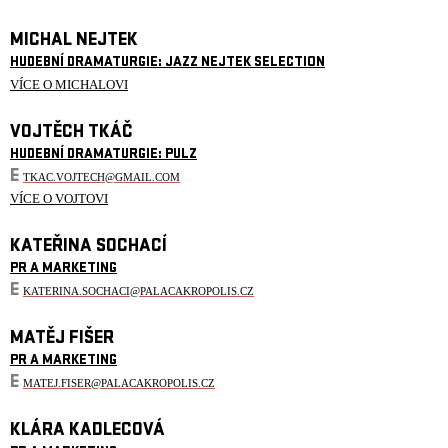
MICHAL NEJTEK
HUDEBNÍ DRAMATURGIE: JAZZ NEJTEK SELECTION
VÍCE O MICHALOVI
VOJTĚCH TKÁČ
HUDEBNÍ DRAMATURGIE: PULZ
E
TKAC.VOJTECH@GMAIL.COM
VÍCE O VOJTOVI
KATEŘINA SOCHACÍ
PR A MARKETING
E
KATERINA.SOCHACI@PALACAKROPOLIS.CZ
MATĚJ FIŠER
PR A MARKETING
E
MATEJ.FISER@PALACAKROPOLIS.CZ
KLÁRA KADLECOVÁ