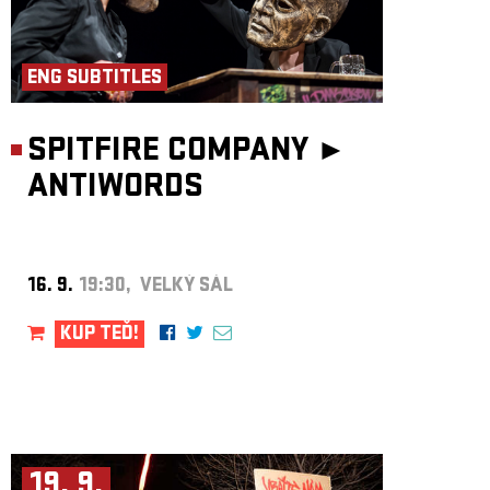
ENG SUBTITLES
SPITFIRE COMPANY ►
ANTIWORDS
16. 9.
19:30, VELKÝ SÁL
KUP TEĎ!
19. 9.