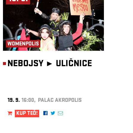
WOMENPOLIS
NEBOJSY ►
ULIČNICE
19. 9.
16:00, PALÁC AKROPOLIS
KUP TEĎ!