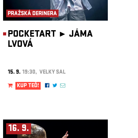
ARCHIV
PRAŽSKÁ DERINERA
NEWSLETT
POCKETART ►
JÁMA
LVOVÁ
15. 9.
19:30, VELKÝ SÁL
KUP TEĎ!
16. 9.