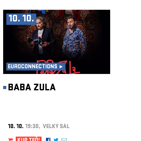
10. 10.
EUROCONNECTIONS ►
BABA ZULA
10. 10.
19:30, VELKÝ SÁL
KUP TEĎ!