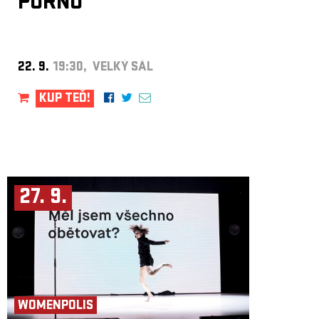
PORNO
22. 9.
19:30, VELKÝ SÁL
KUP TEĎ!
27. 9.
WOMENPOLIS