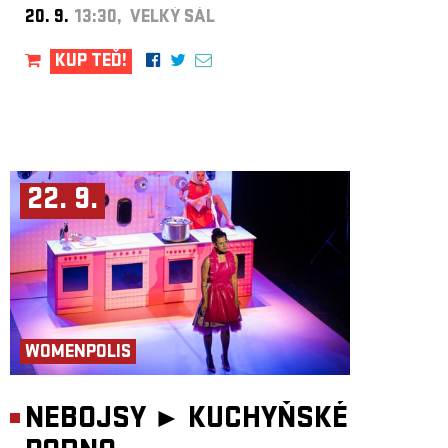
20. 9.
13:30, VELKÝ SÁL
KUP TEĎ!
22. 9.
WOMENPOLIS
NEBOJSY ►
KUCHYŇSKÉ