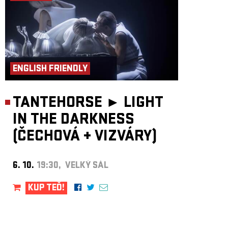
ENGLISH FRIENDLY
TANTEHORSE ►
LIGHT
IN THE DARKNESS
(ČECHOVÁ
+
VIZVÁRY)
6. 10.
19:30, VELKÝ SÁL
KUP TEĎ!