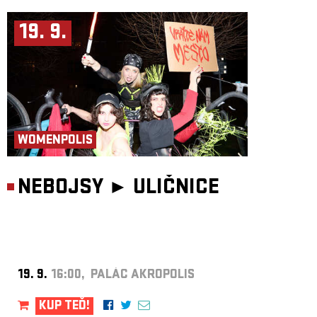
19. 9.
WOMENPOLIS
NEBOJSY ►
ULIČNICE
19. 9.
16:00, PALÁC AKROPOLIS
KUP TEĎ!