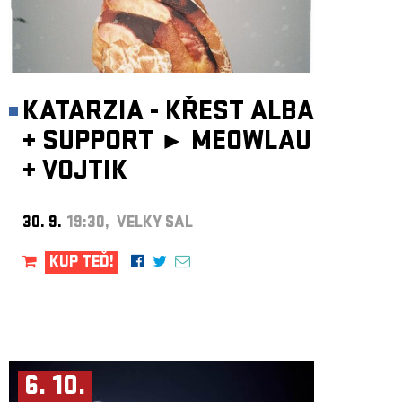
KATARZIA - KŘEST ALBA
+
SUPPORT ►
MEOWLAU
+
VOJTIK
30. 9.
19:30, VELKÝ SÁL
KUP TEĎ!
6. 10.