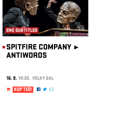
ENG SUBTITLES
SPITFIRE COMPANY ►
ANTIWORDS
16. 9.
19:30, VELKÝ SÁL
KUP TEĎ!