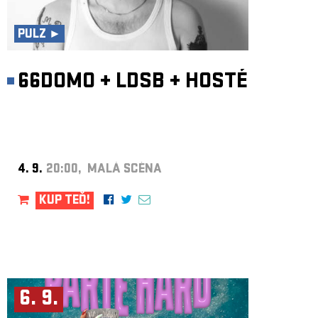
ARCHIV
NEWSLETT
PULZ ►
66DOMO
+
LDSB
+
HOSTÉ
4. 9.
20:00, MALÁ SCÉNA
KUP TEĎ!
6. 9.