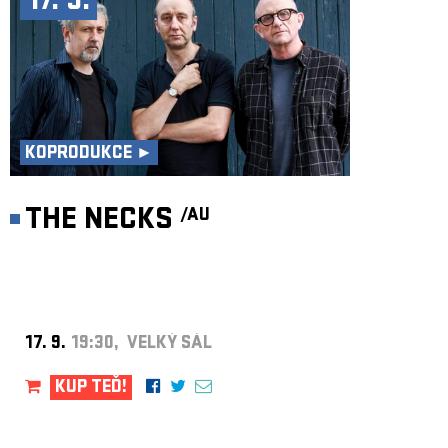
17. 9.
KOPRODUKCE ►
THE NECKS
/AU
17. 9.
19:30, VELKÝ SÁL
KUP TEĎ!