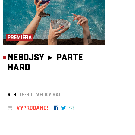
PREMIÉRA
NEBOJSY ►
PARTE
HARD
6. 9.
19:30, VELKÝ SÁL
VYPRODÁNO!