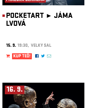
PRAŽSKÁ DERINERA
POCKETART ►
JÁMA
LVOVÁ
15. 9.
19:30, VELKÝ SÁL
KUP TEĎ!
16. 9.