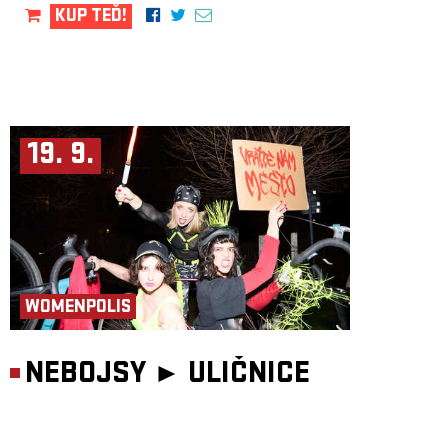
KUP TEĎ!
19. 9.
WOMENPOLIS
NEBOJSY ►
ULIČNICE