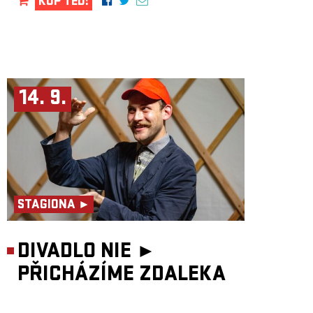
KUP TEĎ!
14. 9.
STAGIONA ►
DIVADLO NIE ►
PŘICHÁZÍME ZDALEKA