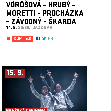
VÖRÖŠOVÁ – HRUBÝ –
MORETTI – PROCHÁZKA
– ZÁVODNÝ – ŠKARDA
14. 9.
20:30, JAZZ BAR
KUP TEĎ!
15. 9.