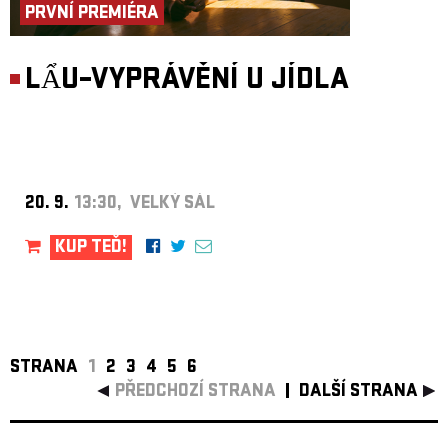
PRVNÍ PREMIÉRA
LẨU–VYPRÁVĚNÍ U JÍDLA
20. 9.
13:30, VELKÝ SÁL
KUP TEĎ!
STRANA
1
2
3
4
5
6
PŘEDCHOZÍ STRANA
DALŠÍ STRANA