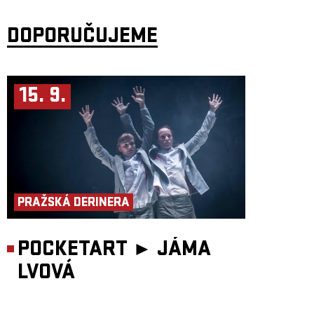
DOPORUČUJEME
15. 9.
PRAŽSKÁ DERINERA
POCKETART ►
JÁMA
LVOVÁ