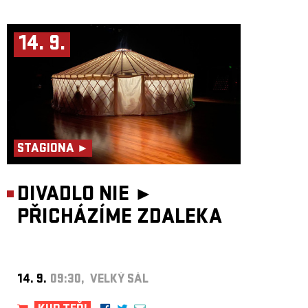
14. 9.
STAGIONA ►
DIVADLO NIE ►
PŘICHÁZÍME ZDALEKA
14. 9.
09:30, VELKÝ SÁL