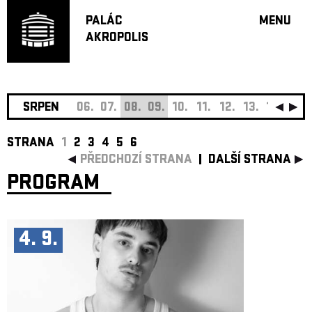
PALÁC
MENU
AKROPOLIS
PROGRA
VELKÝ S
MALÁ S
JAZZ BA
SRPEN
06.
07.
08.
09.
10.
11.
12.
13.
14.
15.
DOPORU
STRANA
1
2
3
4
5
6
HUDBA
PŘEDCHOZÍ STRANA
DALŠÍ STRANA
DIVADLO
PROGRAM
OFF PR
DÁRKOVÉ 
O AKROPOL
4. 9.
PROJEKTY
UNDERGRO
KONTAKTY