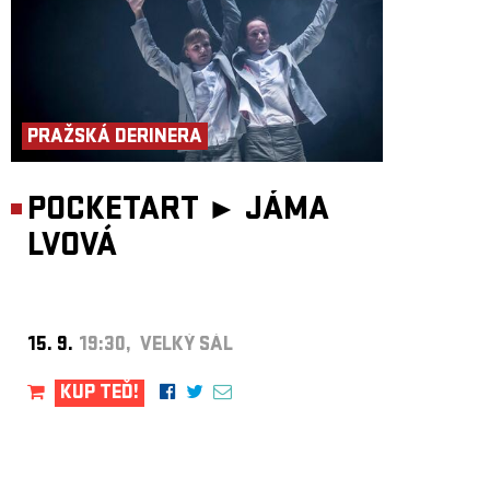
PRAŽSKÁ DERINERA
POCKETART ►
JÁMA
LVOVÁ
15. 9.
19:30, VELKÝ SÁL
KUP TEĎ!