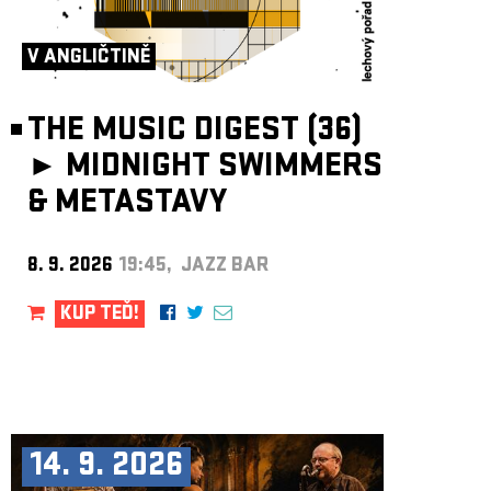
ARCHIV
NEWSLETT
V ANGLIČTINĚ
THE MUSIC DIGEST (36)
►
MIDNIGHT SWIMMERS
& METASTAVY
8. 9. 2026
19:45, JAZZ BAR
KUP TEĎ!
14. 9. 2026