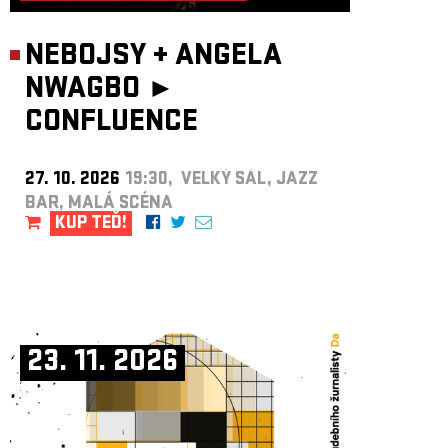
NEBOJSY
+
ANGELA
NWAGBO ►
CONFLUENCE
27. 10. 2026
19:30, VELKÝ SÁL, JAZZ
BAR, MALÁ SCÉNA
KUP TEĎ!
23. 11. 2026