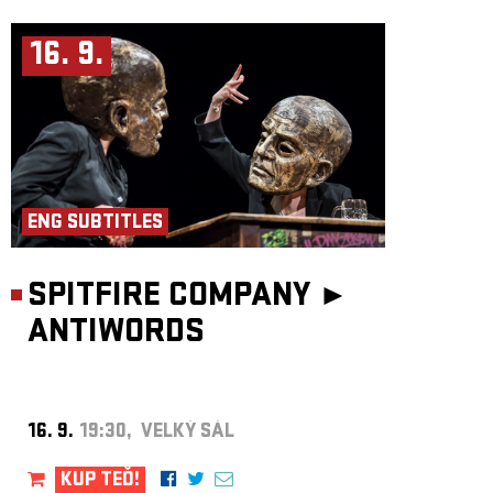
16. 9.
ENG SUBTITLES
SPITFIRE COMPANY ►
ANTIWORDS
16. 9.
19:30, VELKÝ SÁL
KUP TEĎ!