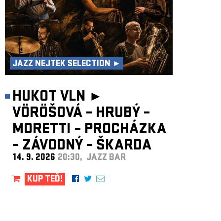
JAZZ NEJTEK SELECTION ►
HUKOT VLN ►
VÖRÖŠOVÁ – HRUBÝ –
MORETTI – PROCHÁZKA
– ZÁVODNÝ – ŠKARDA
14. 9. 2026
20:30, JAZZ BAR
KUP TEĎ!