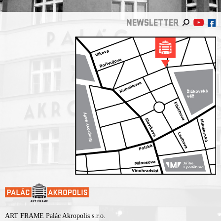
NEWSLETTER
ART FRAME Palác Akropolis s.r.o.