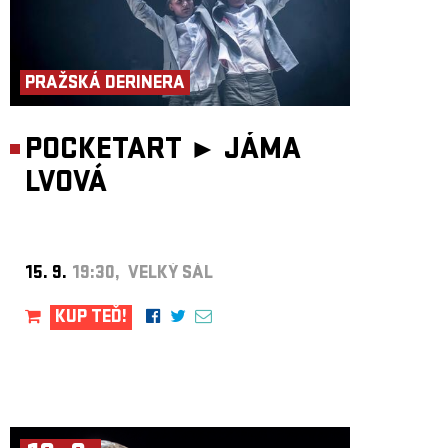
PRAŽSKÁ DERINERA
POCKETART ►
JÁMA
LVOVÁ
15. 9.
19:30, VELKÝ SÁL
KUP TEĎ!