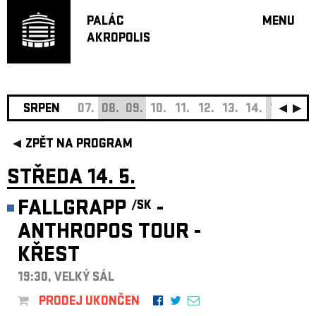
PALÁC
MENU
AKROPOLIS
PROGRA
VELKÝ S
MALÁ S
JAZZ BA
SRPEN
07.
08.
09.
10.
11.
12.
13.
14.
15.
16.
DOPORU
ZPĚT NA PROGRAM
HUDBA
DIVADLO
STŘEDA 14. 5.
OFF PR
FALLGRAPP
-
/SK
DÁRKOVÉ 
ANTHROPOS TOUR -
O AKROPOL
KŘEST
PROJEKTY
UNDERGRO
19:30, VELKÝ SÁL
KONTAKTY
PRODEJ UKONČEN