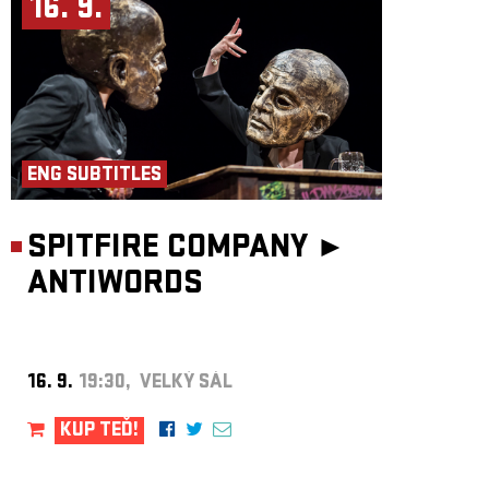
16. 9.
ENG SUBTITLES
SPITFIRE COMPANY ►
ANTIWORDS
16. 9.
19:30, VELKÝ SÁL
KUP TEĎ!