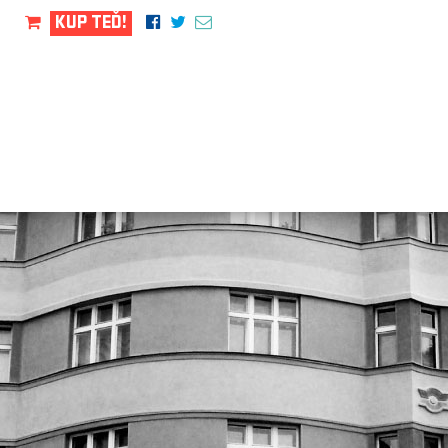
KUP TEĎ!