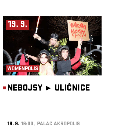
19. 9.
WOMENPOLIS
NEBOJSY ►
ULIČNICE
19. 9.
16:00, PALÁC AKROPOLIS