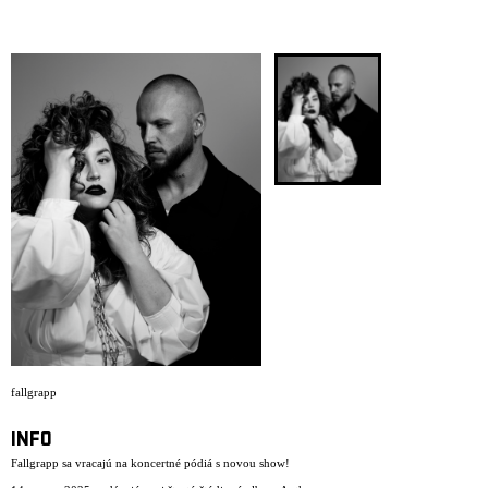
ARCHIV
NEWSLETT
fallgrapp
INFO
Fallgrapp sa vracajú na koncertné pódiá s novou show!