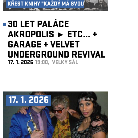
KŘEST KNIHY "KAŽDÝ MÁ SVOU
AKROPOLI"
30 LET PALÁCE
AKROPOLIS ►
ETC...
+
GARAGE
+
VELVET
UNDERGROUND REVIVAL
17. 1. 2026
19:00, VELKÝ SÁL
BAND
17. 1. 2026