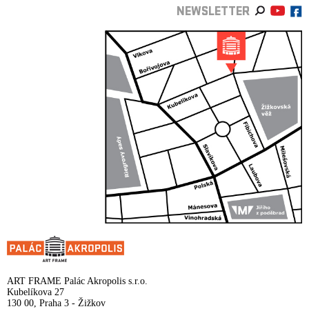
NEWSLETTER
ART FRAME Palác Akropolis s.r.o.
Kubelíkova 27
130 00, Praha 3 - Žižkov