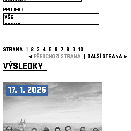
ARCHIV
PROJEKT
NEWSLETT
STRANA
1
2
3
4
5
6
7
8
9
10
PŘEDCHOZÍ STRANA
DALŠÍ STRANA
VÝSLEDKY
17. 1. 2026