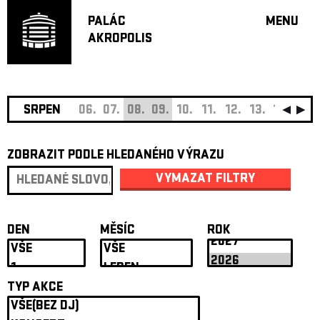
PALÁC
MENU
AKROPOLIS
PROGRA
VELKÝ S
MALÁ S
JAZZ BA
SRPEN
06.
07.
08.
09.
10.
11.
12.
13.
14.
15.
DOPORU
ZOBRAZIT PODLE HLEDANÉHO VÝRAZU
HUDBA
DIVADLO
VYMAZAT FILTRY
OFF PR
DÁRKOVÉ 
DEN
MĚSÍC
ROK
O AKROPOL
PROJEKTY
UNDERGRO
TYP AKCE
KONTAKTY