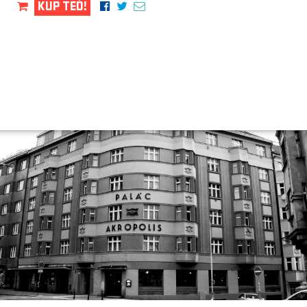
KUP TEĎ!