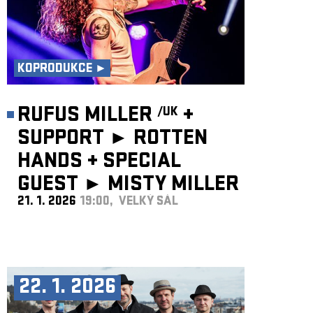
KOPRODUKCE ►
RUFUS MILLER
+
/UK
SUPPORT ► ROTTEN
HANDS
+
SPECIAL
GUEST ►
MISTY MILLER
21. 1. 2026
19:00, VELKÝ SÁL
/UK
22. 1. 2026