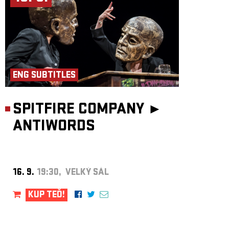
ENG SUBTITLES
SPITFIRE COMPANY ►
ANTIWORDS
16. 9.
19:30, VELKÝ SÁL
KUP TEĎ!