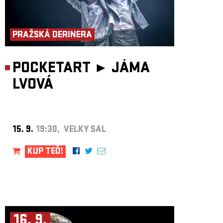
PRAŽSKÁ DERINERA
POCKETART ►
JÁMA
LVOVÁ
15. 9.
19:30, VELKÝ SÁL
KUP TEĎ!
16. 9.