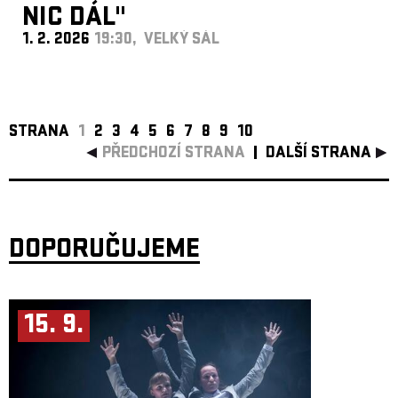
NIC DÁL"
1. 2. 2026
19:30, VELKÝ SÁL
STRANA
1
2
3
4
5
6
7
8
9
10
PŘEDCHOZÍ STRANA
DALŠÍ STRANA
DOPORUČUJEME
15. 9.