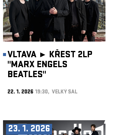
VLTAVA ►
KŘEST 2LP
"MARX ENGELS
BEATLES"
22. 1. 2026
19:30, VELKÝ SÁL
23. 1. 2026