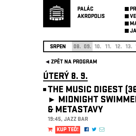
PALÁC
P
AKROPOLIS
VE
M
JA
SRPEN
08.
09.
10.
11.
12.
13.
ZPĚT NA PROGRAM
ÚTERÝ 8. 9.
THE MUSIC DIGEST (36
►
MIDNIGHT SWIMME
& METASTAVY
19:45, JAZZ BAR
KUP TEĎ!