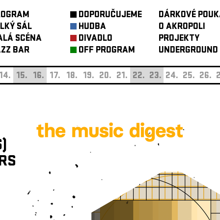
ROGRAM
DOPORUČUJEME
DÁRKOVÉ POUK
LKÝ SÁL
HUDBA
O AKROPOLI
ALÁ SCÉNA
DIVADLO
PROJEKTY
ZZ BAR
OFF PROGRAM
UNDERGROUND
14.
15.
16.
17.
18.
19.
20.
21.
22.
23.
24.
25.
26.
2
)
RS