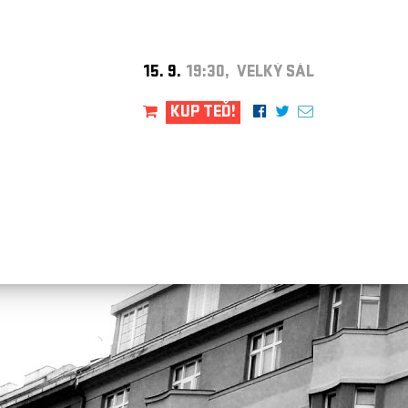
15. 9.
19:30, VELKÝ SÁL
KUP TEĎ!