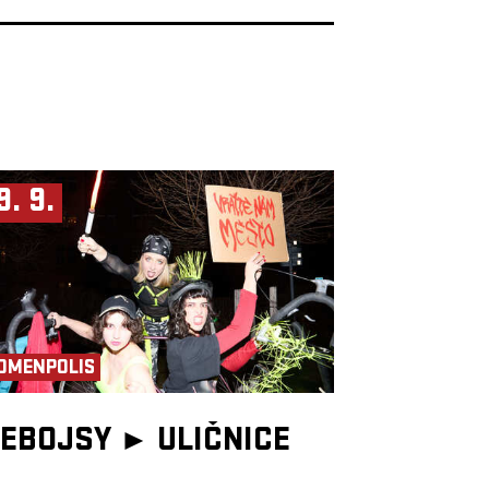
9. 9.
OMENPOLIS
EBOJSY ►
ULIČNICE