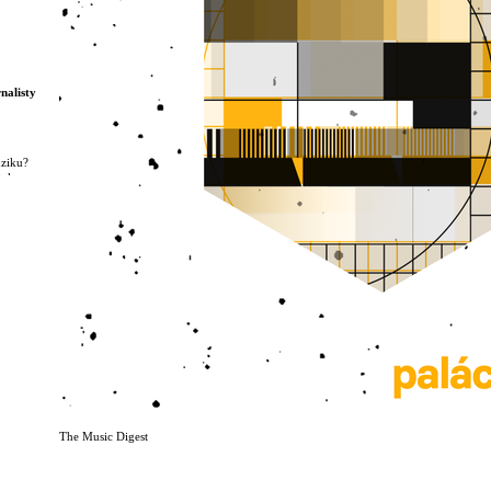
nalisty
uziku?
tak
vě
ější
romo
ovory,
 Digest
sic?
l-
The Music Digest
a
ootages
world