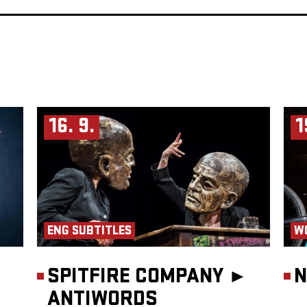
mo for
se of a
 member
latform
elevize
ikus
nown
ewart
lli,
16. 9.
1
ENG SUBTITLES
W
SPITFIRE COMPANY ►
N
ANTIWORDS