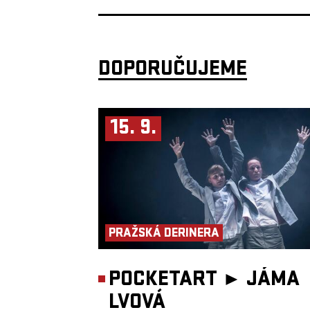
music etc.). It is your monthly filter: News, anniversaries and pro
concerts.
Every month, there are two guests for 15 minutes interview becau
special topic or audio/video premiere. Dan Sywala is currently a
of Český rozhlas Jazz, ČT art, Full Moon and taking care of his p
Rock’n’Roll Journalist. In the past, he was also a member of the T
DOPORUČUJEME
Seznam team and for eleven years a contributing member of Muz
magazine.
He is concentrating mainly on interviews, and some of his best-k
guests were Adam Clayton (U2), Jason Newsted (ex-Metallica), St
Copeland (The Police), Richard Kruspe (Rammstein), Andrea Boce
15. 9.
Slash & Mike Shinoda (Linkin Park).
PRAŽSKÁ DERINERA
POCKETART ►
JÁMA
LVOVÁ