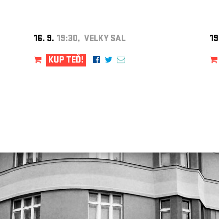
16. 9.
19:30, VELKÝ SÁL
19
KUP TEĎ!