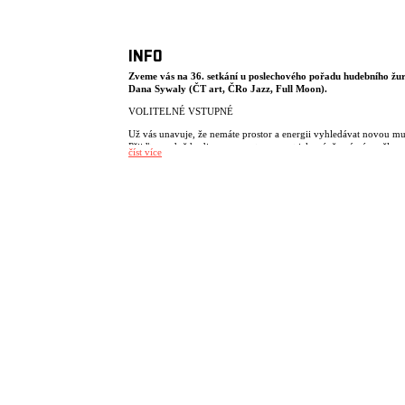
INFO
Zveme vás na 36. setkání u poslechového pořadu hudebního žur
Dana Sywaly (ČT art, ČRo Jazz, Full Moon).
VOLITELNÉ VSTUPNÉ
Už vás unavuje, že nemáte prostor a energii vyhledávat novou m
Přijďte na dvě hodiny vypnout a poznat jak méně známé umělce, 
číst více
kapacity v nových souvislostech.
Poslechový pořad The Music Digest probíhá jednou měsíčně na d
hodiny a základem je dvanáct videoklipů/skladeb mapující nejrůzn
žánry a má jít o každoměsíční hudební filtr: Novinky, výročí a p
koncertů. Každý měsíc jsou navíc zváni dva hosté na 15 min rozh
ať už kvůli speciálnímu programu nebo audio/video premiéře.
We are inviting you to the 36th video listening session The Music
of music journalist Dan Sywala (ČT art, ČRo Jazz, Full Moon).
OPTIONAL ENTRANCE FEE.
Are you tired of not having time and energy to search for new mu
Come to rest for two hours and discover new artists, as well as wel
known icons in new context.
The video listening session The Music Digest is taking place once 
month for two hours and it is based on twelve videos/songs/live f
from various genres (modern jazz, alternative rock, soulish r&b, 