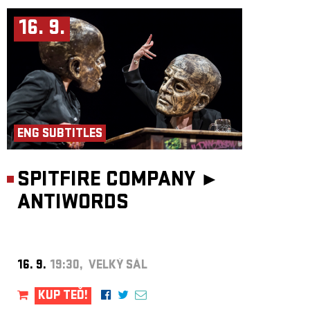
16. 9.
ENG SUBTITLES
SPITFIRE COMPANY ►
ANTIWORDS
16. 9.
19:30, VELKÝ SÁL
KUP TEĎ!