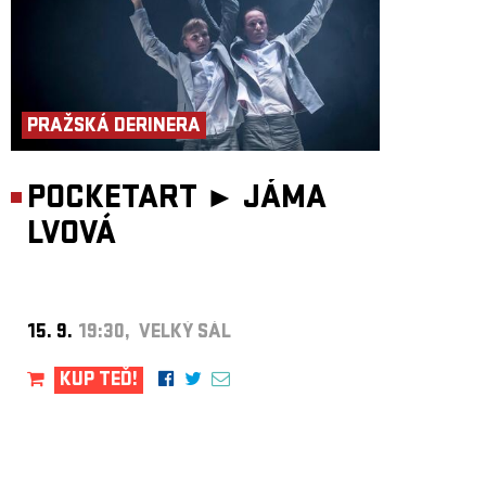
ARCHIV
NEWSLETT
PRAŽSKÁ DERINERA
POCKETART ►
JÁMA
LVOVÁ
15. 9.
19:30, VELKÝ SÁL
KUP TEĎ!