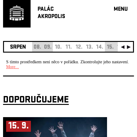
PALÁC
MENU
AKROPOLIS
PROGRA
VELKÝ S
MALÁ S
JAZZ BA
SRPEN
08.
09.
10.
11.
12.
13.
14.
15.
16.
17.
DOPORU
S tímto prostředkem neni něco v pořádku. Zkontrolujte jeho nastavení.
HUDBA
More...
DIVADLO
OFF PR
DÁRKOVÉ 
DOPORUČUJEME
O AKROPOL
PROJEKTY
UNDERGRO
15. 9.
KONTAKTY