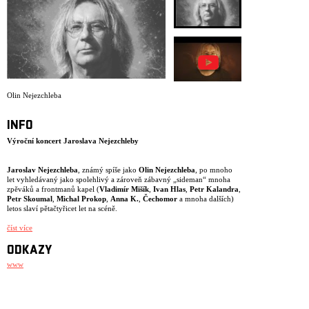
ARCHIV
NEWSLETT
Olin Nejezchleba
INFO
Výroční koncert Jaroslava Nejezchleby
Jaroslav Nejezchleba
, známý spíše jako
Olin Nejezchleba
, po mnoho
let vyhledávaný jako spolehlivý a zároveň zábavný „sideman“ mnoha
zpěváků a frontmanů kapel (
Vladimír Mišík
,
Ivan Hlas
,
Petr Kalandra
,
Petr Skoumal
,
Michal Prokop
,
Anna K.
,
Čechomor
a mnoha dalších)
letos slaví pětačtyřicet let na scéně.
U této příležitosti Olin připravuje jubilejní koncert v neděli 6. prosince
číst více
2026 v pražském
Paláci Akropolis
. Koncert bude doslova nabitý
skvělými hosty a osobnostmi české hudební scény, se kterými Olin za
ODKAZY
celou svou hudební kariéru hojně vystupoval –
ETC…
,
Ivan Hlas
,
Jana
Infeldová
www
,
Kybabu
,
Malý Bobr
a další.
Jaroslav Nejezchleba
se narodil 10. ledna 1960 v Kyjově. Vystudoval
hru na violoncello na brněnské Státní konzervatoři. V době studií hrával
s cimbálovou muzikou Písečan. V roce 1981 odešel do Prahy, kde