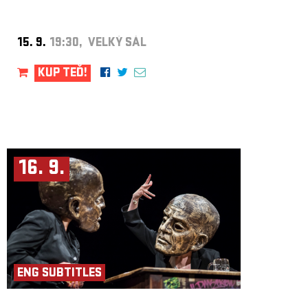
15. 9.
19:30, VELKÝ SÁL
KUP TEĎ!
16. 9.
ENG SUBTITLES