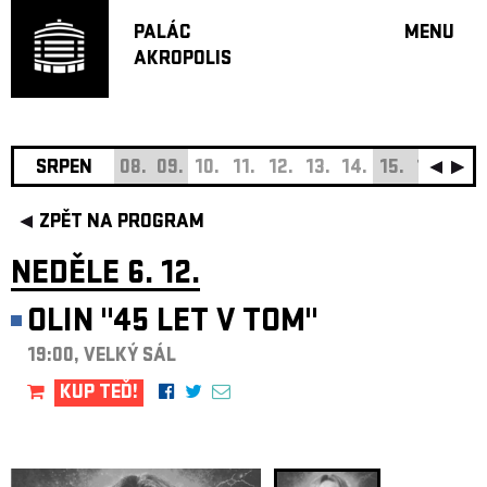
PALÁC
MENU
AKROPOLIS
PROGRA
VELKÝ S
MALÁ S
JAZZ BA
SRPEN
08.
09.
10.
11.
12.
13.
14.
15.
16.
17.
DOPORU
ZPĚT NA PROGRAM
HUDBA
DIVADLO
NEDĚLE 6. 12.
OFF PR
OLIN "45 LET V TOM"
DÁRKOVÉ 
19:00, VELKÝ SÁL
O AKROPOL
PROJEKTY
KUP TEĎ!
UNDERGRO
KONTAKTY