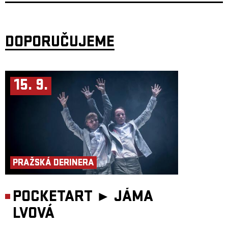
nastoupil na post baskytaristy ve skupině
Marsyas
. Odtud přešel
k
Vladimíru Mišíkovi
do
Etc…
a zůstal zde 18 let, až do roku 2003.
S Vladimírem Mišíkem v té době hrával (a dosud hraje) ve volném
akustickém sdružení
Čundrground
, s
Petrem Kalandrou
v jeho
Blues
Session
a spolupracoval s celou řadou dalších hudebních osobností (např.
DOPORUČUJEME
Čechomor
,
Vlasta Redl
,
Petr Skoumal
,
Jan Burian
,
Michal Prokop
,
Ivan Hlas
,
Nerez
,
Jiří Bílý
,
Anna K.
,
Radůza
,
Vlasta Třešňák
a další).
V současné době hraje v
Triu Ivana Hlase
, je frontmanem své autorské
kapely
KYBABU
, dále pak kapely
Malý Bobr
(Pocta Petru Skoumalovi),
Blues Session
a znovuobnovených
ETC…
.
15. 9.
PRAŽSKÁ DERINERA
POCKETART ►
JÁMA
LVOVÁ