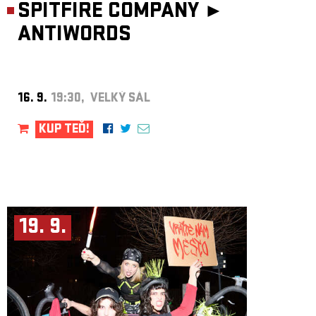
SPITFIRE COMPANY ►
ANTIWORDS
16. 9.
19:30, VELKÝ SÁL
KUP TEĎ!
19. 9.