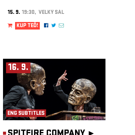
15. 9.
19:30, VELKÝ SÁL
KUP TEĎ!
16. 9.
ENG SUBTITLES
SPITFIRE COMPANY ►