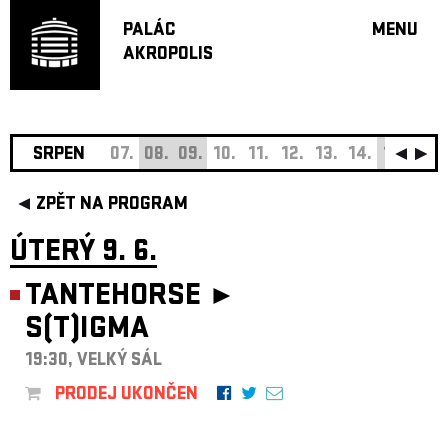
PALÁC
MENU
AKROPOLIS
PROGRA
VELKÝ S
MALÁ S
JAZZ BA
SRPEN
07.
08.
09.
10.
11.
12.
13.
14.
15.
16.
DOPORU
ZPĚT NA PROGRAM
HUDBA
DIVADLO
ÚTERÝ 9. 6.
OFF PR
TANTEHORSE ►
DÁRKOVÉ 
S(T)IGMA
O AKROPOL
PROJEKTY
19:30, VELKÝ SÁL
UNDERGRO
PRODEJ UKONČEN
KONTAKTY