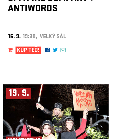
ANTIWORDS
16. 9.
19:30, VELKÝ SÁL
KUP TEĎ!
19. 9.