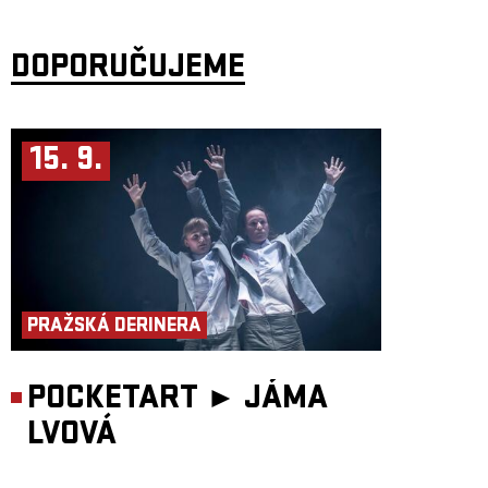
režie: Miřenka Čechová
dramaturgie: Barbara Herz
scénář: kolektiv
performance: Matěj Šíma, Sebastian Vopěnka, Matěj Šumbera
DOPORUČUJEME
společenskovědní výzkum a performance: Alice Koubová
scénografie a kostýmy: Kateřina Radakulan
hudba: Matěj Šíma
světelný design: Martin Špetlík
video design: Linda Arbanová
zvukový design: Jan Pniak
15. 9.
produkce: Tantehorse, Jan Honeiser
Koprodukce: Palác Akropolis
Odborný partner: Liga Otevřených Mužů, Filozofický ústav Akademi
věd ČR
Představení vzniklo za podpory Hlavního města Praha, Ministerstva
kultury ČR a Státního fondu kultury ČR.
PRAŽSKÁ DERINERA
POCKETART ►
JÁMA
LVOVÁ