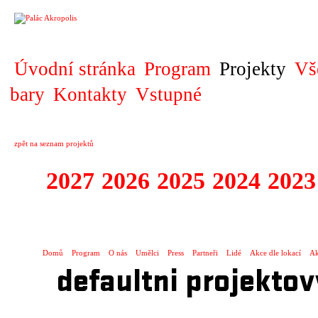
PROJEKT
Úvodní stránka
Program
Projekty
Vš
bary
Kontakty
Vstupné
zpět na seznam projektů
2027
2026
2025
2024
2023
KOPRODUKCE
Domů
Program
O nás
Umělci
Press
Partneři
Lidé
Akce dle lokací
Ak
defaultni projektov