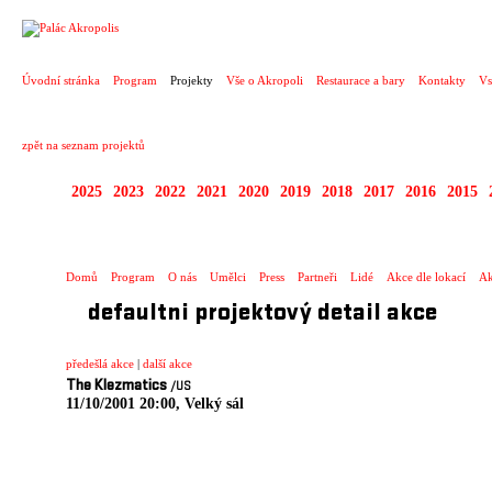
PROJEKT
Úvodní stránka
Program
Projekty
Vše o Akropoli
Restaurace a bary
Kontakty
Vs
zpět na seznam projektů
2025
2023
2022
2021
2020
2019
2018
2017
2016
2015
ZAHRANIČNÍ KONCE
Domů
Program
O nás
Umělci
Press
Partneři
Lidé
Akce dle lokací
Ak
defaultni projektový detail akce
předešlá akce
|
další akce
The Klezmatics
/US
11/10/2001 20:00, Velký sál