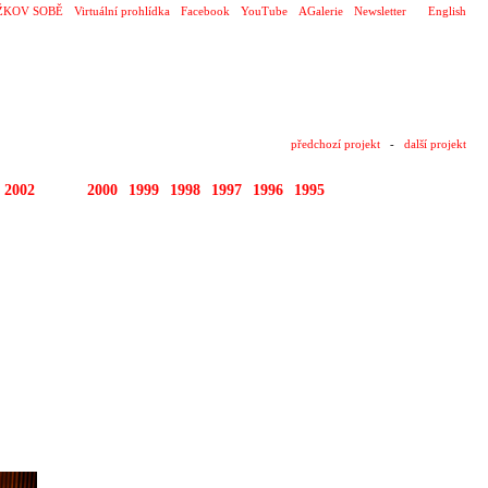
ŽKOV SOBĚ
Virtuální prohlídka
Facebook
YouTube
AGalerie
Newsletter
English
předchozí projekt
-
další projekt
2002
2001
2000
1999
1998
1997
1996
1995