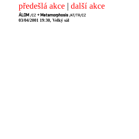
předešlá akce
|
další akce
ÁLOM
+
Metamorphosis
/CZ
/AT
/TR
/CZ
03/04/2001 19:30, Velký sál