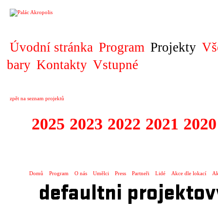
PROJEKT
Úvodní stránka
Program
Projekty
Vš
bary
Kontakty
Vstupné
zpět na seznam projektů
2025
2023
2022
2021
2020
ZAHRANIČNÍ K
Domů
Program
O nás
Umělci
Press
Partneři
Lidé
Akce dle lokací
Ak
defaultni projektov