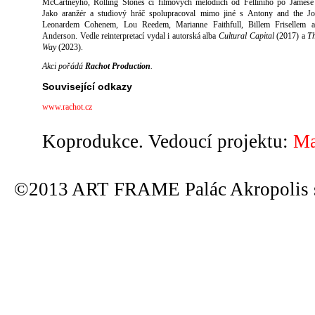
McCartneyho, Rolling Stones či filmových melodiích od Felliniho po Jamese
Jako aranžér a studiový hráč spolupracoval mimo jiné s Antony and the Jo
Leonardem Cohenem, Lou Reedem, Marianne Faithfull, Billem Frisellem a
Anderson. Vedle reinterpretací vydal i autorská alba
Cultural Capital
(2017) a
T
Way
(2023).
Akci pořádá
Rachot Production
.
Související odkazy
www.rachot.cz
Koprodukce. Vedoucí projektu:
Ma
©2013 ART FRAME Palác Akropolis s.