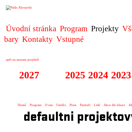
PROJEKT
Úvodní stránka
Program
Projekty
Vš
bary
Kontakty
Vstupné
zpět na seznam projektů
2027
2026
2025
2024
2023
KOPRODUKCE
Domů
Program
O nás
Umělci
Press
Partneři
Lidé
Akce dle lokací
Ak
defaultni projektov