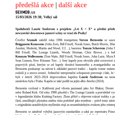
předešlá akce
|
další akce
SEXMOB
/US
15/03/2026 19:30, Velký sál
Spoluhráči Laurie Anderson z projektu „Let X = X“ a přední předst
newyorské downtown jazzové scény se vrací do Prahy!
Čtveřici
Sexmob
založil roku 1996 trumpetista
Steven Bernstein
se saxof
Brigganem Kraussem
(John Zorn, Bill Frisell, Norah Jones, Butch Morris, Mar
Anohni, Medeski, Martin and Wood, U2…), basistou
Tonym Scherrem
(John S
Bill Frisell, The Lounge Lizards, Woody Herman, Chris Brown…) a bu
Kennym Wollesenem
(Tom Waits, Bill Frisell, Norah Jones, John Lurie, Myra 
Sean Lennon, New Klezmer Trio…). Sety kapely jsou obvykle plné coververzí
popových písní, kterým se od kapely dostává humorného a avantgardního zac
Bernstein poukazuje na návrat k základní jazzové tradici – kapela vezme známo
rozloží ji a znovu sestaví. Jedinečné interpretační schopnosti potvrzuje i fakt, ž
byli v letech 2023–2024 doprovodnou kapelou
Laurie Anderson
na turné
zastávkou byla i Praha. Kapela se také podílí na jejím albu
Amelia
(2024).
Bernstein vyrůstal v Kalifornii pod vlivem jazzmanů jako Art Blakey, Dexte
nebo Roland Kirk. Od roku 1990 působil s The Lounge Lizards a pravidelně vy
v legendárním klubu Knitting Factory. Zlom přišel s objevem vzácné trubky s 
částí, umožňující plynulou změnu tónu podobně jako trombon – právě tento nástr
s originálním aranžérským myšlením stojí za nezaměnitelným zvukem jeho reinterp
Bernstein se záměrně vyhýbá jazzovým standardům a sahá po repertoáru Princ