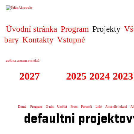
PROJEKT
Úvodní stránka
Program
Projekty
Vš
bary
Kontakty
Vstupné
zpět na seznam projektů
2027
2026
2025
2024
2023
KOPRODUKCE
Domů
Program
O nás
Umělci
Press
Partneři
Lidé
Akce dle lokací
Ak
defaultni projektov