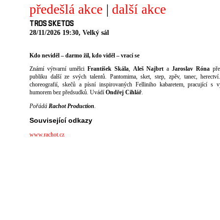
předešlá akce
|
další akce
TROS SKETOS
28/11/2026 19:30, Velký sál
Kdo neviděl – darmo žil, kdo viděl – vrací se
Známí výtvarní umělci
František Skála
,
Aleš Najbrt
a
Jaroslav Róna
pře
publiku další ze svých talentů. Pantomima, sket, step, zpěv, tanec, herectv
choreografií, skečů a písní inspirovaných Felliniho kabaretem, pracující s 
humorem bez předsudků. Uvádí
Ondřej Cihlář
.
Pořádá
Rachot Production
.
Související odkazy
www.rachot.cz