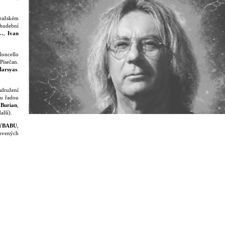
pražském
 hudební
…
,
Ivan
loncello
Písečan.
arsyas
.
sdružení
ou řadou
 Burian
,
alší).
YBABU
,
ovených