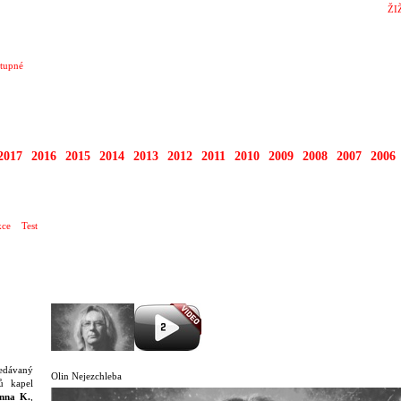
ŽI
tupné
2017
2016
2015
2014
2013
2012
2011
2010
2009
2008
2007
2006
ce
Test
edávaný
Olin Nejezchleba
ů kapel
nna K.
,