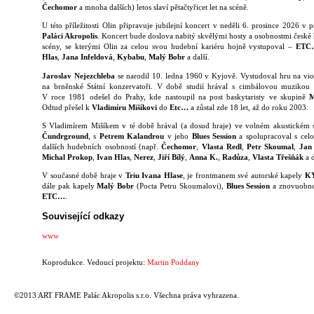
Čechomor
a mnoha dalších) letos slaví pětačtyřicet let na scéně.
U této příležitosti Olin připravuje jubilejní koncert v neděli 6. prosince 2026 v 
Paláci Akropolis
. Koncert bude doslova nabitý skvělými hosty a osobnostmi české
scény, se kterými Olin za celou svou hudební kariéru hojně vystupoval –
ETC
Hlas
,
Jana Infeldová
,
Kybabu
,
Malý Bobr
a další.
Jaroslav Nejezchleba
se narodil 10. ledna 1960 v Kyjově. Vystudoval hru na vio
na brněnské Státní konzervatoři. V době studií hrával s cimbálovou muzikou 
V roce 1981 odešel do Prahy, kde nastoupil na post baskytaristy ve skupině
M
Odtud přešel k
Vladimíru Mišíkovi
do
Etc…
a zůstal zde 18 let, až do roku 2003.
S Vladimírem Mišíkem v té době hrával (a dosud hraje) ve volném akustickém 
Čundrground
, s
Petrem Kalandrou
v jeho
Blues Session
a spolupracoval s cel
dalších hudebních osobností (např.
Čechomor
,
Vlasta Redl
,
Petr Skoumal
,
Jan
Michal Prokop
,
Ivan Hlas
,
Nerez
,
Jiří Bílý
,
Anna K.
,
Radůza
,
Vlasta Třešňák
a d
V současné době hraje v
Triu Ivana Hlase
, je frontmanem své autorské kapely
K
dále pak kapely
Malý Bobr
(Pocta Petru Skoumalovi),
Blues Session
a znovuobn
ETC…
.
Související odkazy
www
Koprodukce. Vedoucí projektu:
Martin Poddany
©2013 ART FRAME Palác Akropolis s.r.o. Všechna práva vyhrazena.