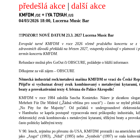
předešlá akce
|
další akce
KMFDM
+
I YA TOYAH
/DE
/US
04/03/2026 18:00, Lucerna Music Bar
!!!POZOR!! NOVÉ DATUM 23.3. 2027 Lucerna Music Bar
Evropské turné KMFDM v roce 2026 včetně pražského koncertu se z 
zdravotních důvodů překládá na březen 2027, vstupenky zůstávají v platnosti i 
termín koncertu KMFDM.
Refundace možná přes GoOut či OBSCURE, požádejte o bližší informace.
Děkujeme za váš zájem – OBSCURE
Německá industrial rock/metalová mašina KMFDM se vrací do České Rep
Přijďte si vychutnat drsný zvuk kombinovaný s metalovými kytarami, 
beaty a provokativními texty 4. března do Paláce Akropolis!
KMFDM v roce 1984 založila Sascha Konietzko. Název je zkratkou sloga
Mehrheit Für Die Mitleid („Žádná většina pro soucit“) – často se mylně překl
„No Pity for the Majority“. Od počátků v undergroundové elektronick
v Hamburku se kapela postupně vypracovala mezi průkopníky industrialu, kd
elektronický zvuk kombinovala s metalovými kytarami, těžkými beaty a provoka
často politicky laděnými texty.
V 90. letech, zejména po přesunu do USA, KMFDM prorazili i na americkém tr
jako „Angst“ (1993), „Nihil“ (1995) nebo „Symbols“ (1997) se stala kultovní