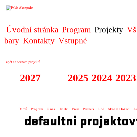
PROJEKT
Úvodní stránka
Program
Projekty
Vš
bary
Kontakty
Vstupné
zpět na seznam projektů
2027
2026
2025
2024
2023
KOPRODUKCE
Domů
Program
O nás
Umělci
Press
Partneři
Lidé
Akce dle lokací
Ak
defaultni projektov