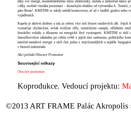
díky své energii, nezaměnitelnému mixu elektroniky, metalu a industrial dance pr
i díky osobité vizuální prezentaci – ikonickým obalům od výtvarníka A. Tomiće,
jako Brute!. KMFDM se nikdy nebáli kontroverze, ať už v hudbě, grafice nebo v
vyjádřeních.
Kapela je aktivní dodnes a má za sebou více než dvacet studiových alb. Jejich 
vyznačuje chytlavými, avšak tvrdými riffy, rytmickými samply, střídáním mu
ženského vokálu a důrazem na energické živé vystoupení. KMFDM si drží 
fanouškovskou základnu po celém světě a jejich mix sarkasmu, politického kom
tanečně-metalové energie z nich činí jednu z nejvýraznějších a nejdéle fungující
v historii industrialu.
Akci pořádá Obscure Promotion
Související odkazy
Obscure promotion
Koprodukce. Vedoucí projektu:
Ma
©2013 ART FRAME Palác Akropolis s.