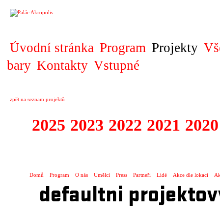
PROJEKT
Úvodní stránka
Program
Projekty
Vš
bary
Kontakty
Vstupné
zpět na seznam projektů
2025
2023
2022
2021
2020
ZAHRANIČNÍ K
Domů
Program
O nás
Umělci
Press
Partneři
Lidé
Akce dle lokací
Ak
defaultni projektov