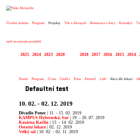
PROJEKT
Úvodní stránka
Program
Projekty
Vše o Akropoli
Restaurace a bary
Kontakty
Vs
zpět na seznam projektů
2025
2024
2023
2020
2019
2018
2017
2016
2015
2014
DIVADELNÍ PŘESAHY
Domů
Program
O nás
Umělci
Press
Partneři
Lidé
Akce dle lokací
Ak
Defaultní test
10. 02. - 02. 12. 2019
Divadlo Ponec
| 11. - 15. 02. 2019
KAMPUS Hybernská, bar
| 19. - 20. 07. 2019
Kasárna Karlín
| 13. - 14. 02. 2019
Ostatní lokace
| 02. 12. 2019
Velký sál
| 10. 02. - 02. 11. 2019