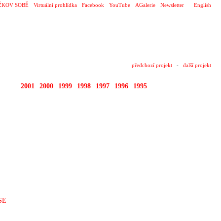
ŽKOV SOBĚ
Virtuální prohlídka
Facebook
YouTube
AGalerie
Newsletter
English
předchozí projekt
-
další projekt
2002
2001
2000
1999
1998
1997
1996
1995
SE