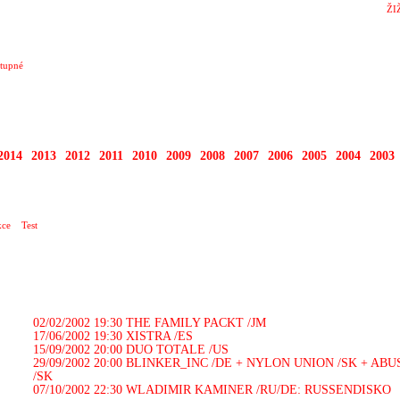
ŽI
tupné
2014
2013
2012
2011
2010
2009
2008
2007
2006
2005
2004
2003
RTY
ce
Test
02/02/2002 19:30
THE FAMILY PACKT /JM
17/06/2002 19:30
XISTRA /ES
15/09/2002 20:00
DUO TOTALE /US
29/09/2002 20:00
BLINKER_INC /DE + NYLON UNION /SK + ABU
/SK
07/10/2002 22:30
WLADIMIR KAMINER /RU/DE: RUSSENDISKO