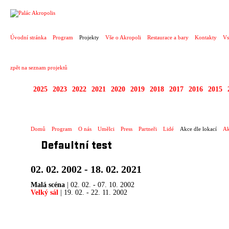
PROJEKT
Úvodní stránka
Program
Projekty
Vše o Akropoli
Restaurace a bary
Kontakty
Vs
zpět na seznam projektů
2025
2023
2022
2021
2020
2019
2018
2017
2016
2015
ZAHRANIČNÍ KONCE
Domů
Program
O nás
Umělci
Press
Partneři
Lidé
Akce dle lokací
Ak
Defaultní test
02. 02. 2002 - 18. 02. 2021
Malá scéna
| 02. 02. - 07. 10. 2002
Velký sál
| 19. 02. - 22. 11. 2002