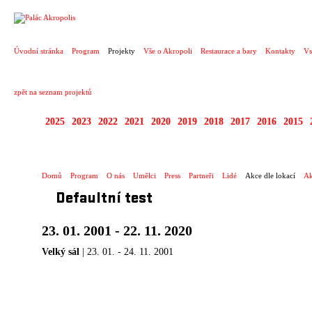
PROJEKT
Úvodní stránka
Program
Projekty
Vše o Akropoli
Restaurace a bary
Kontakty
Vs
zpět na seznam projektů
2025
2023
2022
2021
2020
2019
2018
2017
2016
2015
ZAHRANIČNÍ KONCE
Domů
Program
O nás
Umělci
Press
Partneři
Lidé
Akce dle lokací
Ak
Defaultní test
23. 01. 2001 - 22. 11. 2020
Velký sál
| 23. 01. - 24. 11. 2001