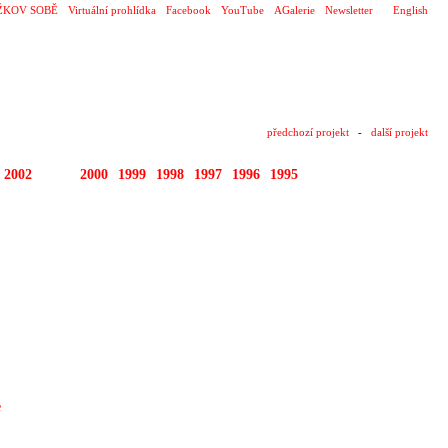
ŽKOV SOBĚ
Virtuální prohlídka
Facebook
YouTube
AGalerie
Newsletter
English
předchozí projekt
-
další projekt
2002
2001
2000
1999
1998
1997
1996
1995
e