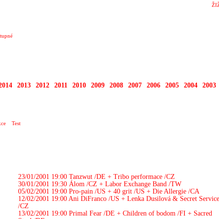
ŽI
tupné
2014
2013
2012
2011
2010
2009
2008
2007
2006
2005
2004
2003
RTY
ce
Test
23/01/2001 19:00
Tanzwut /DE + Tribo performace /CZ
30/01/2001 19:30
Álom /CZ + Labor Exchange Band /TW
05/02/2001 19:00
Pro-pain /US + 40 grit /US + Die Allergie /CA
12/02/2001 19:00
Ani DiFranco /US + Lenka Dusilová & Secret Servic
/CZ
13/02/2001 19:00
Primal Fear /DE + Children of bodom /FI + Sacred