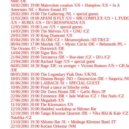
Steel /DE
18/02/2001 19:00
Malevolent creation /US + Hateplow /US + In A
Aeternum /SE + Rotten Sound /FI
28/02/2001 19:00
The Gathering /NL + special guests
11/03/2001 19:00
APANI B FLY /US + MR.COMPLEX /US + L.FUD
/US + RUBIX /US + DJ CROSSPHADA /US
12/03/2001 19:00
Low /US + special guests
14/03/2001 19:00
The Melvins /US + GNU /CZ
29/03/2001 19:30
King Diamond /US
03/04/2001 19:30
ÁLOM /CZ + Metamorphosis /AT/TR/CZ
08/04/2001 17:00
Marduk /SE + Mystic Circle /DE + Behemoth /PL +
The Oceans /FI + Dornreich /DE
14/04/2001 19:00
Sigur Rós /IS
21/04/2001 19:00
Terranova /DE + Roe-deer /CZ + DJ's /CZ
23/04/2001 19:00
Rachael Sage /US + special guest
04/05/2001 18:30
Rage /DE: ex avenger + Vicious Rumors /US + GB Ar
/DE
08/05/2001 19:00
The Legendary Pink Dots /UK/NL
18/05/2001 18:30
Dimmu Borgir /NO + Destruction /DE + Susperia /N
01/06/2001 19:00
LAIBACH /SI + SPECIAL GUEST
10/06/2001 20:00
Písně a tance ze Střechy světa
16/06/2001 19:00
Die Toten Hosen /DE + Garlic Boys /JP
22/06/2001 19:00
Eminence /BR + Jade Wah'oo /CZ + Hot Nails /CZ
27/06/2001 20:00
Megadeth /US
11/10/2001 20:00
The Klezmatics /US
12/10/2001 10:00
Hudební workshop se Shlomo Bar
12/10/2001 19:00
Tango Klezmer Quartett /DE + Věra Bílá & Kale /CZ
Natalika /CZ
13/10/2001 19:30
Shlomo Bar /IL + Meshuge Klezmer Band /IT
22/10/2001 19:00
Kočani Orkestar /NM