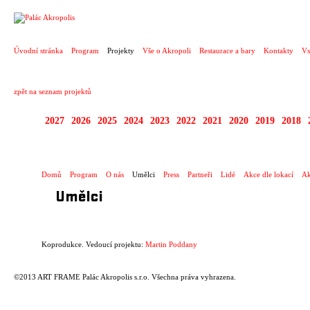
PROJEKT
Úvodní stránka
Program
Projekty
Vše o Akropoli
Restaurace a bary
Kontakty
Vs
zpět na seznam projektů
2027
2026
2025
2024
2023
2022
2021
2020
2019
2018
KOPRODUKCE
Domů
Program
O nás
Umělci
Press
Partneři
Lidé
Akce dle lokací
Ak
Umělci
Koprodukce. Vedoucí projektu:
Martin Poddany
©2013 ART FRAME Palác Akropolis s.r.o. Všechna práva vyhrazena.