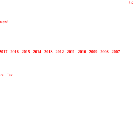
ŽI
tupné
2017
2016
2015
2014
2013
2012
2011
2010
2009
2008
2007
2006
ce
Test