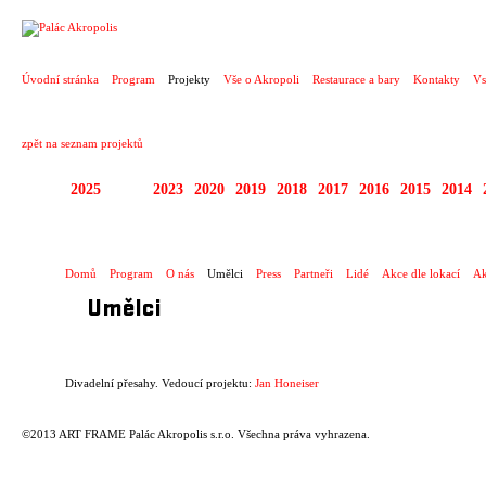
PROJEKT
Úvodní stránka
Program
Projekty
Vše o Akropoli
Restaurace a bary
Kontakty
Vs
zpět na seznam projektů
2025
2024
2023
2020
2019
2018
2017
2016
2015
2014
DIVADELNÍ PŘESAHY
Domů
Program
O nás
Umělci
Press
Partneři
Lidé
Akce dle lokací
Ak
Umělci
Divadelní přesahy. Vedoucí projektu:
Jan Honeiser
©2013 ART FRAME Palác Akropolis s.r.o. Všechna práva vyhrazena.