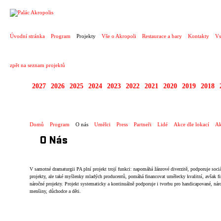
PROJEKT
Úvodní stránka
Program
Projekty
Vše o Akropoli
Restaurace a bary
Kontakty
Vs
zpět na seznam projektů
2027
2026
2025
2024
2023
2022
2021
2020
2019
2018
KOPRODUKCE
Domů
Program
O nás
Umělci
Press
Partneři
Lidé
Akce dle lokací
Ak
O Nás
V samotné dramaturgii PA plní projekt trojí funkci: napomáhá žánrové diverzitě, podporuje sociá
projekty, ale také myšlenky mladých producentů, pomáhá financovat umělecky kvalitní, avšak f
náročné projekty. Projekt systematicky a kontinuálně podporuje i tvorbu pro handicapované, nár
menšiny, důchodce a děti.