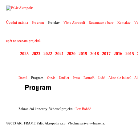
PROJEKT
Úvodní stránka
Program
Projekty
Vše o Akropoli
Restaurace a bary
Kontakty
Vs
zpět na seznam projektů
2025
2023
2022
2021
2020
2019
2018
2017
2016
2015
ZAHRANIČNÍ KONCE
Domů
Program
O nás
Umělci
Press
Partneři
Lidé
Akce dle lokací
Ak
Program
Zahraniční koncerty. Vedoucí projektu:
Petr Boháč
©2013 ART FRAME Palác Akropolis s.r.o. Všechna práva vyhrazena.