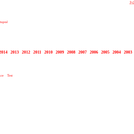
ŽI
tupné
2014
2013
2012
2011
2010
2009
2008
2007
2006
2005
2004
2003
RTY
ce
Test