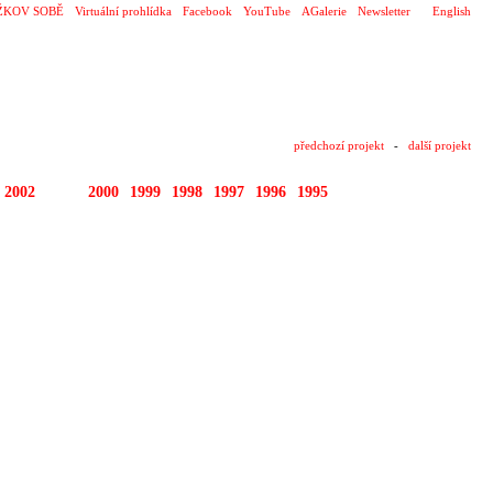
ŽKOV SOBĚ
Virtuální prohlídka
Facebook
YouTube
AGalerie
Newsletter
English
předchozí projekt
-
další projekt
2002
2001
2000
1999
1998
1997
1996
1995