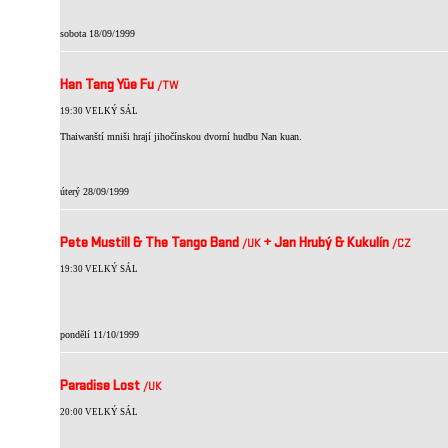
sobota 18/09/1999
Han Tang Yüe Fu
/TW
19:30 VELKÝ SÁL
Thaiwanští mniši hrají jihočínskou dvorní hudbu Nan kuan.
úterý 28/09/1999
Pete Mustill & The Tango Band
+
Jan Hrubý & Kukulín
/UK
/CZ
19:30 VELKÝ SÁL
pondělí 11/10/1999
Paradise Lost
/UK
20:00 VELKÝ SÁL