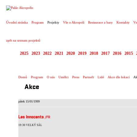
PROJEKT
Úvodní stránka
Program
Projekty
Vše o Akropoli
Restaurace a bary
Kontakty
Vs
zpět na seznam projektů
2025
2023
2022
2021
2020
2019
2018
2017
2016
2015
ZAHRANIČNÍ KONCE
Domů
Program
O nás
Umělci
Press
Partneři
Lidé
Akce dle lokací
Ak
Akce
pátek 15/01/1999
Les Innocents
/FR
19:30 VELKÝ SÁL