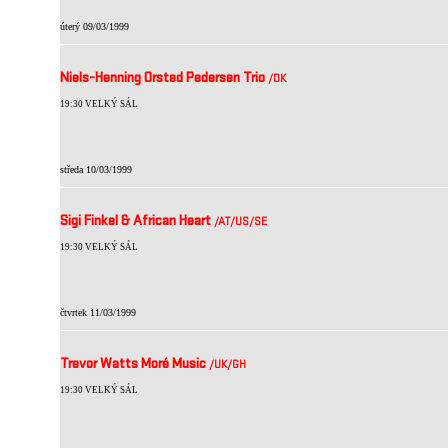
úterý 09/03/1999
Niels-Henning Orsted Pedersen Trio
/DK
19:30 VELKÝ SÁL
středa 10/03/1999
Sigi Finkel & African Heart
/AT
/US
/SE
19:30 VELKÝ SÁL
čtvrtek 11/03/1999
Trevor Watts Moré Music
/UK
/GH
19:30 VELKÝ SÁL