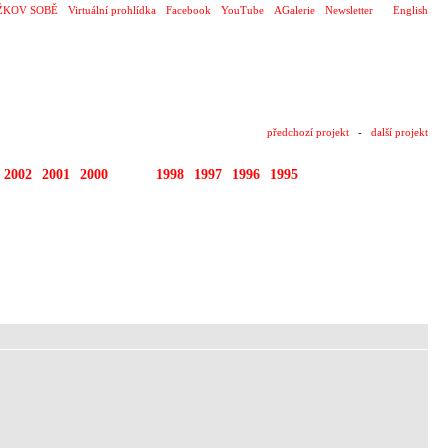
ŽKOV SOBĚ
Virtuální prohlídka
Facebook
YouTube
AGalerie
Newsletter
English
předchozí projekt
-
další projekt
2002
2001
2000
1999
1998
1997
1996
1995