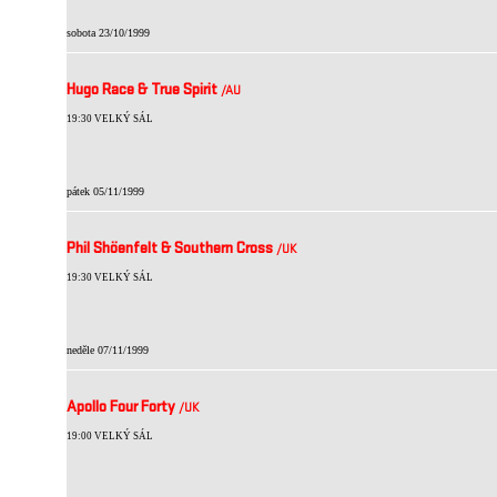
sobota 23/10/1999
Hugo Race & True Spirit
/AU
19:30 VELKÝ SÁL
pátek 05/11/1999
Phil Shöenfelt & Southern Cross
/UK
19:30 VELKÝ SÁL
neděle 07/11/1999
Apollo Four Forty
/UK
19:00 VELKÝ SÁL