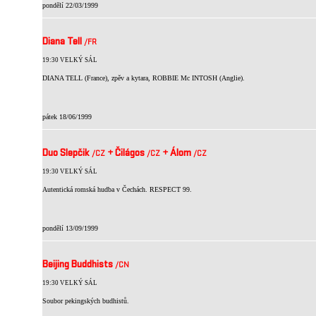
pondělí 22/03/1999
Diana Tell
/FR
19:30 VELKÝ SÁL
DIANA TELL (France), zpěv a kytara, ROBBIE Mc INTOSH (Anglie).
pátek 18/06/1999
Duo Slepčik
+
Čilágos
+
Álom
/CZ
/CZ
/CZ
19:30 VELKÝ SÁL
Autentická romská hudba v Čechách. RESPECT 99.
pondělí 13/09/1999
Beijing Buddhists
/CN
19:30 VELKÝ SÁL
Soubor pekingských budhistů.