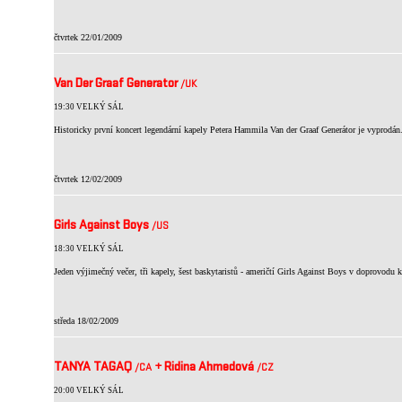
čtvrtek 22/01/2009
Van Der Graaf Generator
/UK
19:30 VELKÝ SÁL
Historicky první koncert legendární kapely Petera Hammila Van der Graaf Generátor je vyprodán
čtvrtek 12/02/2009
Girls Against Boys
/US
18:30 VELKÝ SÁL
Jeden výjimečný večer, tři kapely, šest baskytaristů - američtí Girls Against Boys v doprovodu
středa 18/02/2009
TANYA TAGAQ
+
Ridina Ahmedová
/CA
/CZ
20:00 VELKÝ SÁL