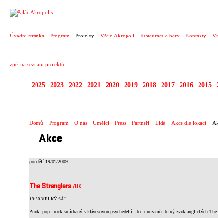
PROJEKT
Úvodní stránka
Program
Projekty
Vše o Akropoli
Restaurace a bary
Kontakty
Vs
zpět na seznam projektů
2025
2023
2022
2021
2020
2019
2018
2017
2016
2015
ZAHRANIČNÍ KONCE
Domů
Program
O nás
Umělci
Press
Partneři
Lidé
Akce dle lokací
Ak
Akce
pondělí 19/01/2009
The Stranglers
/UK
19:30 VELKÝ SÁL
Punk, pop i rock smíchaný s klávesovou psychedelií - to je nezaměnitelný zvuk anglických The 