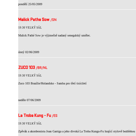
pondělí 25/05/2009
Malick Pathe Sow
/SN
19:30 VELKÝ SÁL
Malick Pathé Sow je výjimečně nadaný senegalský umělec.
úterý 02/06/2009
ZUCO 103
/BR
/NL
19:30 VELKÝ SÁL
Zuco 103 Brazílie/Holandsko - Samba pro třetí tisíciletí
neděle 07/06/2009
La Troba Kung - Fu
/ES
19:30 VELKÝ SÁL
Zpěvák a akordeonista Joan Garriga a jeho divoká La Troba Kungu-Fu hrající stylově bezbřehou