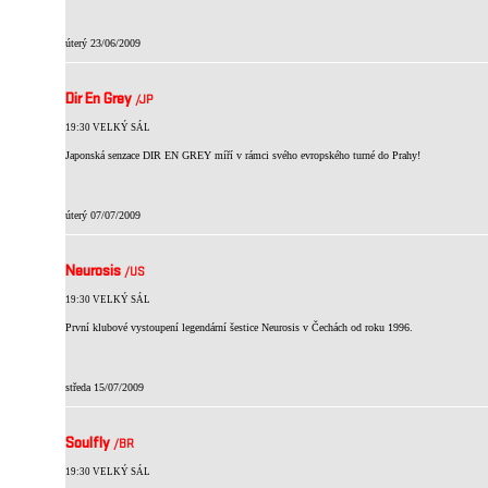
úterý 23/06/2009
Dir En Grey
/JP
19:30 VELKÝ SÁL
Japonská senzace DIR EN GREY míří v rámci svého evropského turné do Prahy!
úterý 07/07/2009
Neurosis
/US
19:30 VELKÝ SÁL
První klubové vystoupení legendární šestice Neurosis v Čechách od roku 1996.
středa 15/07/2009
Soulfly
/BR
19:30 VELKÝ SÁL