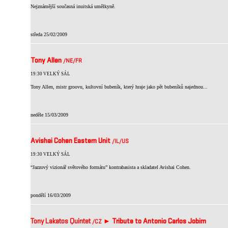
Nejznámější současná inuitská umělkyně.
středa 25/02/2009
Tony Allen
/NE
/FR
19:30 VELKÝ SÁL
Tony Allen, mistr groovu, kultovní bubeník, který hraje jako pět bubeníků najednou...
neděle 15/03/2009
Avishai Cohen Eastern Unit
/IL
/US
19:30 VELKÝ SÁL
“Jazzový vizionář světového formátu” kontrabasista a skladatel Avishai Cohen.
pondělí 16/03/2009
Tony Lakatos Quintet
►
Tribute to Antonio Carlos Jobim
/CZ