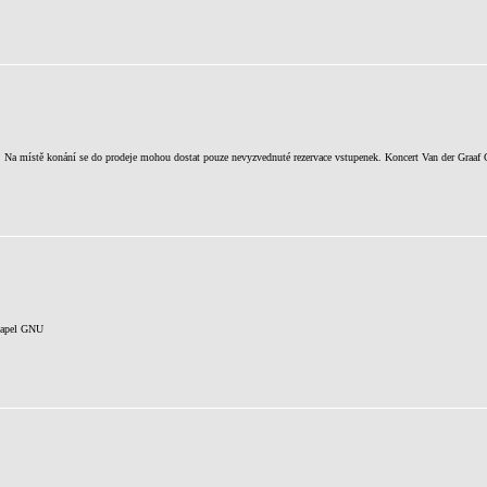
. Na místě konání se do prodeje mohou dostat pouze nevyzvednuté rezervace vstupenek. Koncert Van der Graaf 
 kapel GNU