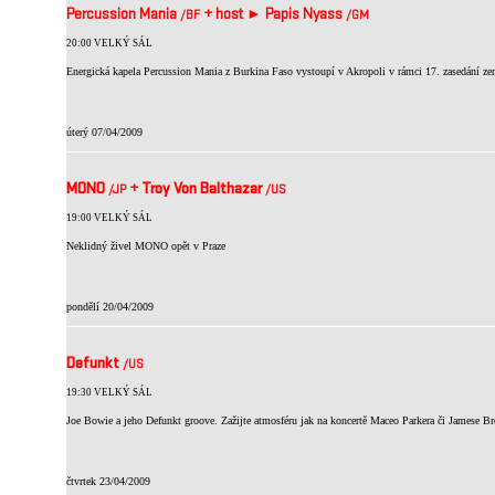
Percussion Mania
+
host ►
Papis Nyass
/BF
/GM
20:00 VELKÝ SÁL
Energická kapela Percussion Mania z Burkina Faso vystoupí v Akropoli v rámci 17. zasedání 
úterý 07/04/2009
MONO
+
Troy Von Balthazar
/JP
/US
19:00 VELKÝ SÁL
Neklidný živel MONO opět v Praze
pondělí 20/04/2009
Defunkt
/US
19:30 VELKÝ SÁL
Joe Bowie a jeho Defunkt groove. Zažijte atmosféru jak na koncertě Maceo Parkera či Jamese B
čtvrtek 23/04/2009