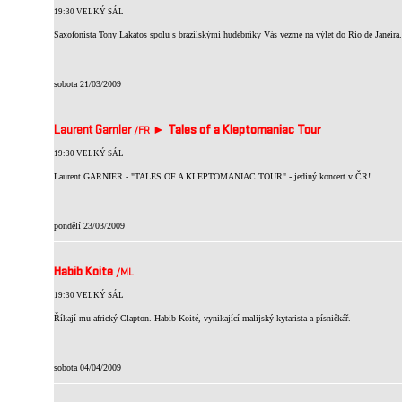
19:30 VELKÝ SÁL
Saxofonista Tony Lakatos spolu s brazilskými hudebníky Vás vezme na výlet do Rio de Janeira.
sobota 21/03/2009
Laurent Garnier
►
Tales of a Kleptomaniac Tour
/FR
19:30 VELKÝ SÁL
Laurent GARNIER - "TALES OF A KLEPTOMANIAC TOUR" - jediný koncert v ČR!
pondělí 23/03/2009
Habib Koite
/ML
19:30 VELKÝ SÁL
Říkají mu africký Clapton. Habib Koité, vynikající malijský kytarista a písničkář.
sobota 04/04/2009