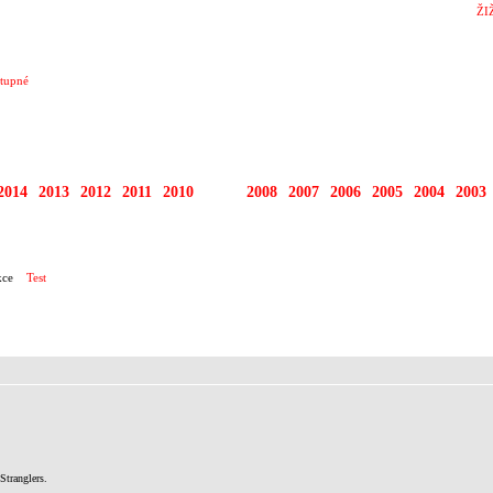
ŽI
tupné
2014
2013
2012
2011
2010
2009
2008
2007
2006
2005
2004
2003
RTY
ce
Test
Stranglers.