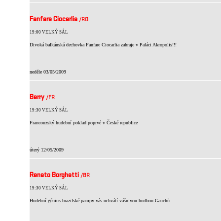
Fanfare Ciocarlia
/RO
19:00 VELKÝ SÁL
Divoká balkánská dechovka Fanfare Ciocarlia zahraje v Paláci Akropolis!!!
neděle 03/05/2009
Berry
/FR
19:30 VELKÝ SÁL
Francouzský hudební poklad poprvé v České republice
úterý 12/05/2009
Renato Borghetti
/BR
19:30 VELKÝ SÁL
Hudební génius brazilské pampy vás uchvátí vášnivou hudbou Gauchů.