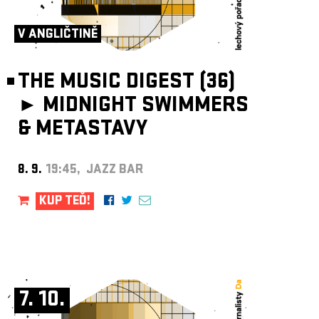
ARCHIV
NEWSLETT
V ANGLIČTINĚ
THE MUSIC DIGEST (36)
►
MIDNIGHT SWIMMERS
& METASTAVY
8. 9.
19:45, JAZZ BAR
KUP TEĎ!
7. 10.