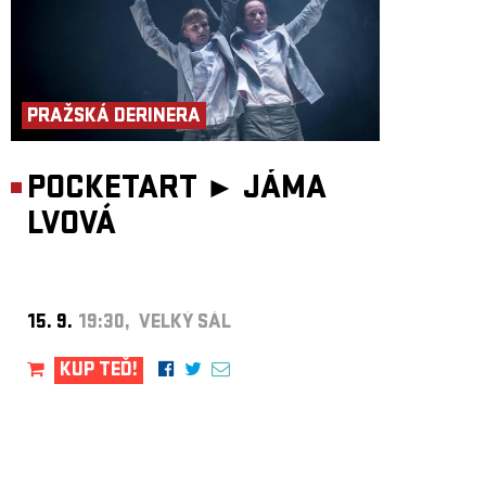
PRAŽSKÁ DERINERA
POCKETART ►
JÁMA
LVOVÁ
15. 9.
19:30, VELKÝ SÁL
KUP TEĎ!