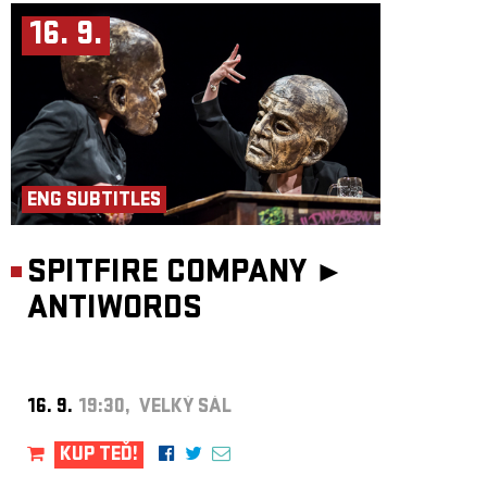
16. 9.
ENG SUBTITLES
SPITFIRE COMPANY ►
ANTIWORDS
16. 9.
19:30, VELKÝ SÁL
KUP TEĎ!