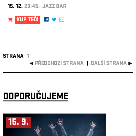
15. 12.
20:45, JAZZ BAR
KUP TEĎ!
STRANA
1
PŘEDCHOZÍ STRANA
DALŠÍ STRANA
DOPORUČUJEME
15. 9.