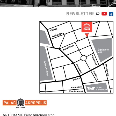
NEWSLETTER
ART FRAME Palác Akropolis s.r.o.